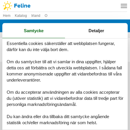
Hem
Katalog
Irland
O
Katalog - Irland - Oranmore
Samtycke
Detaljer
Essentiella cookies säkerställer att webbplatsen fungerar,
Fritidshus - 6 personer - H91 FAA6 - Oranmore
därför kan du inte välja bort dem.
Objektnr.:
312-IE6005.602.1
6 personer
Om du samtycker till att vi samlar in dina uppgifter, hjälper
detta oss att förbättra och utveckla webbplatsen. I sådana fall
kommer anonymiserade uppgifter att vidarebefordras till våra
underleverantörer.
Information
Persondatapolitik
Cookies
FAQ
Om du accepterar användningen av alla cookies accepterar
Om os
du (utöver statistik) att vi vidarebefordrar data till tredje part för
Kontakt
Om os
personliga marknadsföringsändamål.
©
Feline Holidays
-
Feline Holidays A/S
-
Nygade 8B, 2.th -
DK-7400
Herning
-
Danmark -
Telefon:
(+45) 8724 2251
-
Du kan ändra eller dra tillbaka ditt samtycke angående
E-post:
info@feline-holidays.se
statistik och/eller marknadsföring när som helst.
Momsregistreringsnummer: DK26347688