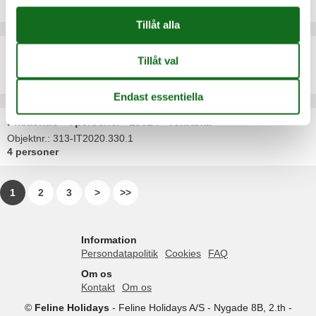
5 personer
Semesterlägenhet - 4 personer - 28925 - Verbania
Objektnr.:
361-IT-28925-10
4 personer
Fritidshus - 4 personer - 28924 - Verbania
Objektnr.:
313-IT2020.330.1
4 personer
1
2
3
>
>>
Information
Persondatapolitik
Cookies
FAQ
Om os
Kontakt
Om os
©
Feline Holidays
-
Feline Holidays A/S
-
Nygade 8B, 2.th -