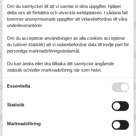
Semesterlägenhet - 4 personer - 28921 - Verbania
Om du samtycker till att vi samlar in dina uppgifter, hjälper
Objektnr.:
313-IT2020.728.1
detta oss att förbättra och utveckla webbplatsen. I sådana fall
4 personer
kommer anonymiserade uppgifter att vidarebefordras till våra
underleverantörer.
Fritidshus - 5 personer - 28924 - Verbania
Om du accepterar användningen av alla cookies accepterar
Objektnr.:
313-IT2020.652.1
du (utöver statistik) att vi vidarebefordrar data till tredje part för
5 personer
personliga marknadsföringsändamål.
Du kan ändra eller dra tillbaka ditt samtycke angående
Fritidshus - 4 personer - 28921 - Verbania
statistik och/eller marknadsföring när som helst.
Objektnr.:
313-IT2020.115.1
4 personer
Se även vår
Persondatapolitik
Essentiella
Semesterlägenhet - 5 personer - 28921 - Verbania
Objektnr.:
313-IT2020.660.1
Statistik
5 personer
Marknadsföring
Fritidshus - 5 personer - 28922 - Verbania
Objektnr.:
361-IT-28922-06