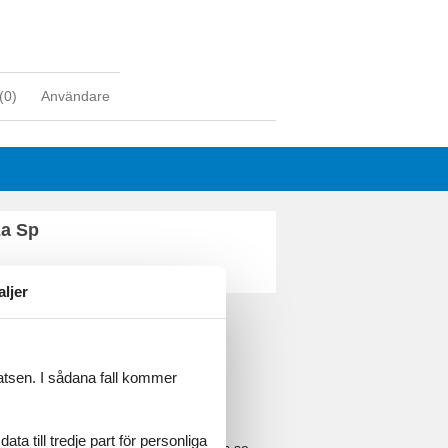
(
0
)
Användare
za Sp
aljer
latsen. I sådana fall kommer
a till tredje part för personliga
4 2251
-
E-post:
info@feline-holidays.se