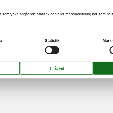
Momsregistreringsnummer: DK26347688
ditt samtycke angående statistik och/eller marknadsföring när som hels
a
Statistik
Markn