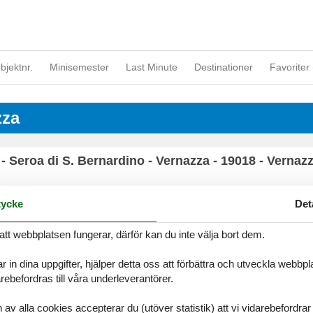
objektnr.
Minisemester
Last Minute
Destinationer
Favoriter 
zza
- Seroa di S. Bernardino - Vernazza - 19018 - Vernaz
ycke
Det
att webbplatsen fungerar, därför kan du inte välja bort dem.
Information
Om os
Persondatapolitik
Kontakt
r in dina uppgifter, hjälper detta oss att förbättra och utveckla webbp
Cookies
Om os
ebefordras till våra underleverantörer.
FAQ
alla cookies accepterar du (utöver statistik) att vi vidarebefordrar dat
S
-
Nygade 8B, 2.th -
DK-7400
Herning
-
Danmark -
Telefon:
(+45) 872