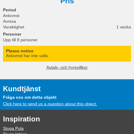
Pris
Period
Ankomst
Avresa
Varaktighet
1 vecka
Personer
Upp till 8 personer
Please notice
Ankomst har inte valts.
Avtals- och hyrevillkor
Kundtjänst
Fråga oss om detta objekt
Click here to send us a question about this object.
Inspiration
Stuga Pula
Stuga Istrien