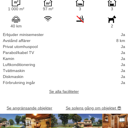
1 000 m²
97 m²
3
3
40 km
2
Erbjuder minisemester
Ja
Avstånd affärer
8 km
Privat utomhuspool
Ja
Parabol/kabel TV
Ja
Kamin
Ja
Luftkonditionering
Ja
Tvättmaskin
Ja
Diskmaskin
Ja
Förbrukning ingår
Ja
Se alla faciliteter
Se angränsande objekter
Se solens gång om objektet
😎