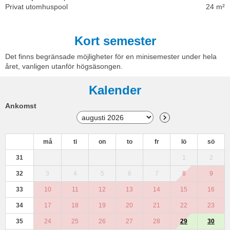
Privat utomhuspool
24 m²
Kort semester
Det finns begränsade möjligheter för en minisemester under hela
året, vanligen utanför högsäsongen.
Kalender
Ankomst
må
ti
on
to
fr
lö
sö
31
1
2
32
3
4
5
6
7
8
9
33
10
11
12
13
14
15
16
34
17
18
19
20
21
22
23
35
24
25
26
27
28
29
30