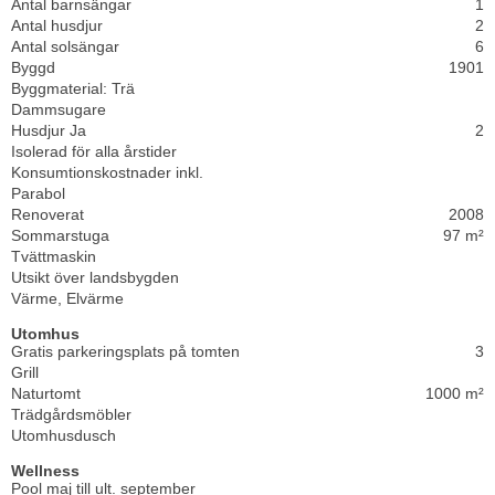
Antal barnsängar
1
Antal husdjur
2
Antal solsängar
6
Byggd
1901
Byggmaterial: Trä
Dammsugare
Husdjur Ja
2
Isolerad för alla årstider
Konsumtionskostnader inkl.
Parabol
Renoverat
2008
Sommarstuga
97 m²
Tvättmaskin
Utsikt över landsbygden
Värme, Elvärme
Utomhus
Gratis parkeringsplats på tomten
3
Grill
Naturtomt
1000 m²
Trädgårdsmöbler
Utomhusdusch
Wellness
Pool maj till ult. september