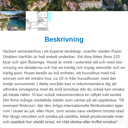
Beskrivning
Vackert semesterhus i ett kuperat landskap, ovanför staden Pazin.
Utsikten härifrån är helt enkelt underbar: Vid dina fötter finns 110
byar och sjön Butoniga. Huset är inrett i autentisk stil och med stor
omsorg om detaljerna och har en trevlig och mysig atmosfär och en
härlig pool. Huset består av två enheter, ett huvudhus med två
sovrum och ett mindre hus, ca 10 m från huvudhuset, med det
tredje sovrummet. I detta område kan vi rekommendera dig att
utforska vinvägarna med de små konobas där du också kan smaka
på lokala rätter. Vi kan också rekommendera en utflykt inåt landet.
Det finns många medeltida städer som väntar på att upptäckas. Till
exempel Motovun, där den årliga internationella filmfestivalen äger
rum i slutet av juli, eller Hum, som anses vara världens minsta stad.
Kör längs vinrutten och smaka på utsökta, lokalt producerade viner
och upptäck hur utsökt prsut, en rökt skinka eller tryffel smakar!
Två cyklar och en gungbräda för barn står till ditt förfogande utan