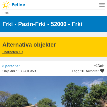
Hem
Frki
 - Pazin-Frki
 - 52000
 - Frki
Alternativa objekter
I närheten (1)
Dela
8 personer
Objektnr.:
133-CIL359
Lägg till i favoriter