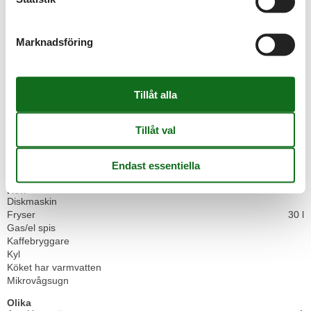
1 DVD
2 TV
Internet (trådlöst)
Marknadsföring
I närheten
Avstånd till shopping
8 km
Närmaste bostad
100 m
Närmaste restaurang
8 km
Närmsta stad
12 km
Sec. till närmaste vatten/bad
40 km
Inomhus
Luftkonditionering
3
Pejs
Kök
Diskmaskin
Fryser
30 l
Gas/el spis
Kaffebryggare
Kyl
Köket har varmvatten
Mikrovågsugn
Olika