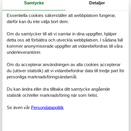
Samtycke
Detaljer
kostnad.
Rumsindelning
Semesterboende
Essentiella cookies säkerställer att webbplatsen fungerar,
Sovrum, 2 personer
därför kan du inte välja bort dem.
Dubbelsäng
Om du samtycker till att vi samlar in dina uppgifter, hjälper
Sovrum, 2 personer
detta oss att förbättra och utveckla webbplatsen. I sådana fall
Enkelsäng
kommer anonymiserade uppgifter att vidarebefordras till våra
underleverantörer.
Sovrum, 4 personer
Dubbelsäng
Om du accepterar användningen av alla cookies accepterar
Soffa, madrass eller liknande
du (utöver statistik) att vi vidarebefordrar data till tredje part för
Badrum
personliga marknadsföringsändamål.
WC med varmt och kallt vatten, Dusch
Du kan ändra eller dra tillbaka ditt samtycke angående
Badrum
statistik och/eller marknadsföring när som helst.
WC med varmt och kallt vatten, Dusch
Se även vår
Persondatapolitik
Badrum
WC med varmt och kallt vatten, Dusch
Terrass