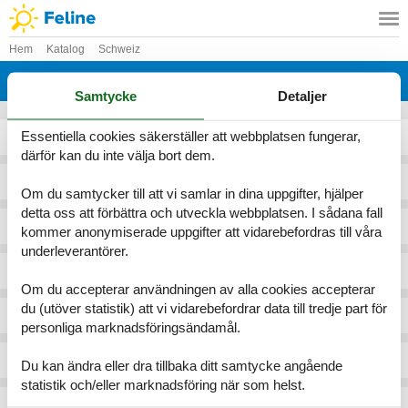
Hem
Katalog
Schweiz
Katalog - Schweiz - S
Samtycke
Detaljer
Essentiella cookies säkerställer att webbplatsen fungerar,
Saanen
Sagogn
därför kan du inte välja bort dem.
Saanenmöser
Saignelegier
Om du samtycker till att vi samlar in dina uppgifter, hjälper
detta oss att förbättra och utveckla webbplatsen. I sådana fall
Saas Balen
Sainte-Croix
kommer anonymiserade uppgifter att vidarebefordras till våra
underleverantörer.
Saas Grund
Saint-Gingolph
Om du accepterar användningen av alla cookies accepterar
du (utöver statistik) att vi vidarebefordrar data till tredje part för
Saas Im Prättigau
Saint-Prex
personliga marknadsföringsändamål.
Saas-Almagell
Saint-Ursanne
Du kan ändra eller dra tillbaka ditt samtycke angående
statistik och/eller marknadsföring när som helst.
Saas-Balen
Sala Capriasca