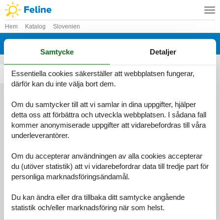
Hem
Katalog
Slovenien
Katalog - Slovenien - H
Samtycke
Detaljer
Essentiella cookies säkerställer att webbplatsen fungerar,
Hocko Pohorje
därför kan du inte välja bort dem.
Om du samtycker till att vi samlar in dina uppgifter, hjälper
detta oss att förbättra och utveckla webbplatsen. I sådana fall
Information
kommer anonymiserade uppgifter att vidarebefordras till våra
Persondatapolitik
Cookies
FAQ
underleverantörer.
Om os
Kontakt
Om os
Om du accepterar användningen av alla cookies accepterar
©
Feline Holidays
-
Feline Holidays A/S
-
Nygade 8B, 2.th -
du (utöver statistik) att vi vidarebefordrar data till tredje part för
DK-7400
Herning
-
Danmark -
Telefon:
(+45) 8724 2251
-
personliga marknadsföringsändamål.
E-post:
info@feline-holidays.se
Momsregistreringsnummer: DK26347688
Du kan ändra eller dra tillbaka ditt samtycke angående
statistik och/eller marknadsföring när som helst.