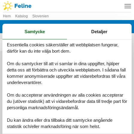
Hem
Katalog
Slovenien
Katalog - Slovenien - T
Samtycke
Detaljer
Essentiella cookies säkerställer att webbplatsen fungerar,
Tolmin
därför kan du inte välja bort dem.
Om du samtycker till att vi samlar in dina uppgifter, hjälper
detta oss att förbättra och utveckla webbplatsen. I sådana fall
Information
kommer anonymiserade uppgifter att vidarebefordras till våra
Persondatapolitik
Cookies
FAQ
underleverantörer.
Om os
Kontakt
Om os
Om du accepterar användningen av alla cookies accepterar
©
Feline Holidays
-
Feline Holidays A/S
-
Nygade 8B, 2.th -
du (utöver statistik) att vi vidarebefordrar data till tredje part för
DK-7400
Herning
-
Danmark -
Telefon:
(+45) 8724 2251
-
personliga marknadsföringsändamål.
E-post:
info@feline-holidays.se
Momsregistreringsnummer: DK26347688
Du kan ändra eller dra tillbaka ditt samtycke angående
statistik och/eller marknadsföring när som helst.