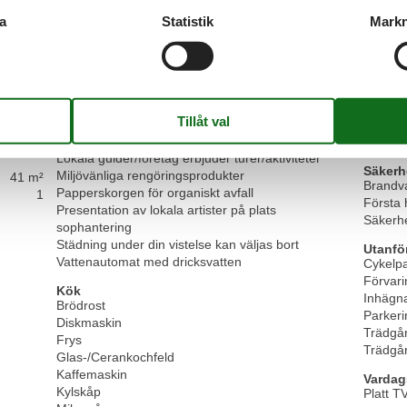
Handdukar kan användas flera gånger
Att cykl
Inga dryckesflaskor av plast
a
Statistik
Markn
Golfen
Inga engångsbestick eller porslin
Motorcy
Inga plastflaskor med schampo/duschgel
Vandra
Ingen visning/skada av icke-tamdjur
Investera i samhälls- eller hållbarhetsprojekt
Servic
Kollektivtrafik inom gångavstånd (mindre än 500m)
Handduk
Koncept för att undvika/återvinna matavfall
Kökshan
Laddningsstation för elcykel
Sängklä
Lokala guider/företag erbjuder turer/aktiviteter
Säkerh
Miljövänliga rengöringsprodukter
41 m²
Brandv
Papperskorgen för organiskt avfall
1
Första 
Presentation av lokala artister på plats
Säkerhe
sophantering
Städning under din vistelse kan väljas bort
Utanfö
Vattenautomat med dricksvatten
Cykelpa
Förvar
Kök
Inhägn
Brödrost
Parkeri
Diskmaskin
Trädgå
Frys
Trädgår
Glas-/Cerankochfeld
Kaffemaskin
Vardag
Kylskåp
Platt T