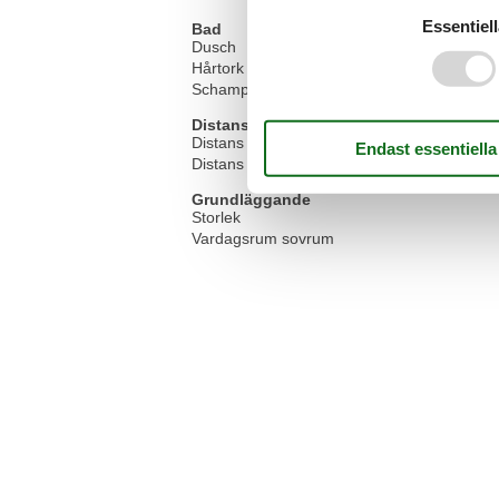
Essentiell
Bad
Dusch
Hårtork
Schampo
Distans
Distans vandringsled/cykelväg 0-100m
Distans vandringsled/cykelväg 100-500m
Grundläggande
Storlek
Vardagsrum sovrum