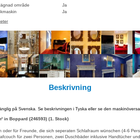
hägnad område
Ja
skmaskin
Ja
teter
Beskrivning
lgänglig på Svenska. Se beskrivningen i Tyska eller se den maskinöversa
² in Boppard (246593) (1. Stock)
ien oder für Freunde, die sich seperaten Schlafraum wünschen (4-6 Pers
hlafcouch für zwei Personen, zwei Duschbäder inklusive Handtücher un