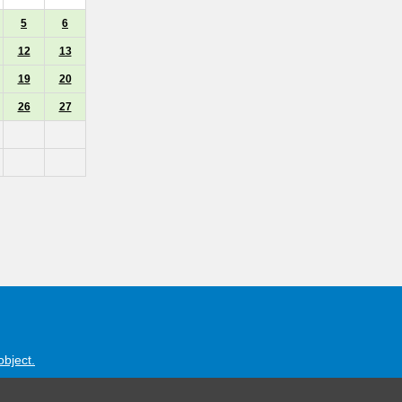
5
6
12
13
19
20
26
27
object.