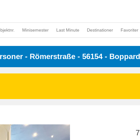
objektnr.
Minisemester
Last Minute
Destinationer
Favoriter 
ersoner
 - 
Römerstraße
 - 56154
 - Boppar
7