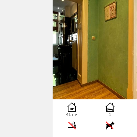
41 m²
1