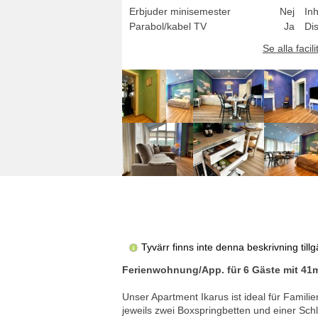
Erbjuder minisemester
Nej
In
Parabol/kabel TV
Ja
Di
Se alla facili
Tyvärr finns inte denna beskrivning til
Ferienwohnung/App. für 6 Gäste mit 41m
Unser Apartment Ikarus ist ideal für Famil
jeweils zwei Boxspringbetten und einer Sc