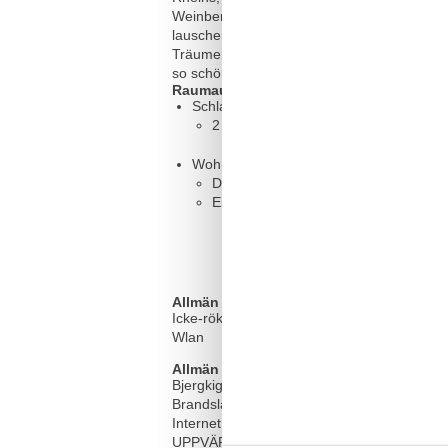
Weinbergen und Burgen auf fast jedem ho
lauschen: von der schönen Loreley auf ein
Träumen ein: eine Schifffahrt auf dem Rhe
so schön!
Raumaufteilung
Schlafzimmer, 20 m², 2 Personen
2 x Einzelbett - Size: 90-130 cm
Wohn-/Schlafzimmer, 41 m², 4 Persone
Doppelbett - Size: 151-180 cm
Einzelcouch - variable size
Allmän
Icke-rökare
Wlan
Allmän utrustning
Bjergkig
Brandsläckare
Internet
UPPVÄRMNING