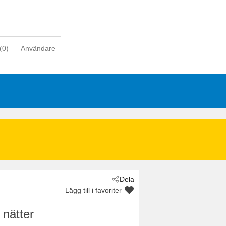
(
0
)
Användare
d
Dela
Lägg till i favoriter
 nätter