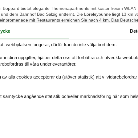
n Boppard bietet elegante Themenapartments mit kostenfreiem WLAN in 
d dem Bahnhof Bad Salzig entfernt. Die Loreleybühne liegt 13 km vo
inpromenade mit Restaurants erreichen Sie nach 4 km. Das Deutsche 
 Mittelrhein entfernt.
ycke
Det
ege kommen vor allem Naturliebhaber in der Region auf ihre Kosten. 
s Rheins erkunden. Sie erhalten eine Sonderkarte, die den freien Ein
att webbplatsen fungerar, därför kan du inte välja bort dem.
inhaltet. Aber auch für aktive Naturerlebnisse eignet sich dieses Tal 
Weinbergen, Wäldern und Wiesen folgen und die fantastische Aussich
r in dina uppgifter, hjälper detta oss att förbättra och utveckla webbp
nkt für den Aufstieg auf den Rheinburgenwanderweg oder den Rheins
ebefordras till våra underleverantörer.
alla cookies accepterar du (utöver statistik) att vi vidarebefordrar dat
 im Laufe ihres Bestehens Zeitgeschichte erlebt und geschrieben. Wir s
eben. Mit großer Freude dürfen wir Ihnen heute unsere neuen Apartme
immer sind alle liebevoll gestaltet und wir haben unser beliebtes Th
ditt samtycke angående statistik och/eller marknadsföring när som hels
ss unsere Gäste in Zukunft ausschlafen und in Ruhe ihr Frühstück auf
ank, ein Induktionskochfeld, einen Geschirrspüler, eine Mikrowellen/
asserkocher und Geschirr ausgestattet. Bei den Renovierungsarbeiten
bt.
hen Bingen und Koblenz besucht, weiß bald die Antwort auf den bekan
nde begeisterte, ist hier noch lebendig. Ein Flusstal wie aus dem Bilde