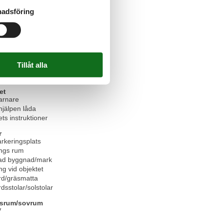
a
adsföring
klar
e
ar inkl.
ddukar inkl.
der inkl.
et
arnare
hjälpen låda
ts instruktioner
r
rkeringsplats
ings rum
ad byggnad/mark
ng vid objektet
rd/gräsmatta
dsstolar/solstolar
srum/sovrum
V