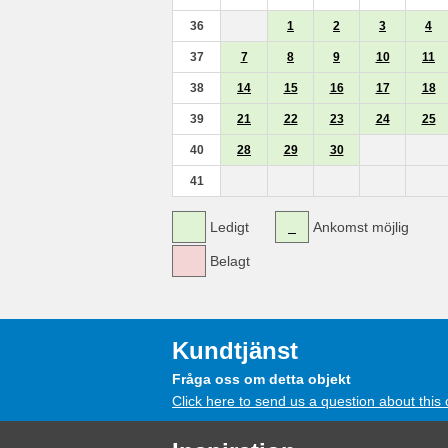
36
1
2
3
4
37
7
8
9
10
11
38
14
15
16
17
18
39
21
22
23
24
25
40
28
29
30
41
Ledigt
Ankomst möjlig
Belagt
Kundtjänst
Fråga oss om detta objekt
Click here to send us a question about this 