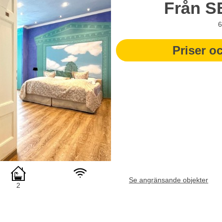
Från
S
6
Priser o
Se angränsande objekter
2