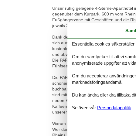
Unser ruhig gelegene 4-Sterne-Aparthotel i
gegenüber dem Kurpark, 600 m vom Rhein un
Fußgängerzone mit Geschäften und die Rhe
jeweils 25 km von der PARK VILLA zentral am
Samt
Dank der gut ausgebauten Rad- und Wanderw
sich auch bequem mit dem Schiff entlang de
Essentiella cookies säkerställer 
kostenfreie Nutzung der Mittelrheinbahn be
und abwechslungsreichen Routen zwischen 
Om du samtycker till att vi samla
Die PARK VILLA ist der ideale Ausgangspu
anonymiserade uppgifter att vidar
Fünfseenblick beginnt direkt vor dem Haus.
Om du accepterar användningen av 
Die PARK VILLA existiert seit 1907 und hat
marknadsföringsändamål.
schönen PARK VILLA eine neue Zukunft zu g
buchbar sind. Alle unsere Apartments und Z
Du kan ändra eller dra tillbaka 
sind mit kleinen Küchen ausgestattet, soda
neuen Küchen verfügen über einen Kühlschr
Kaffeemaschine, einem Toaster und einem W
Se även vår
Persondatapolitik
unserer Villa so geschätzte Stil erhalten blei
Warum ist es am Rhein so schön?
Wer den 65 km langen Flussabschnitt zwisc
Rheins, die schon vor über 200 Jahren Reise