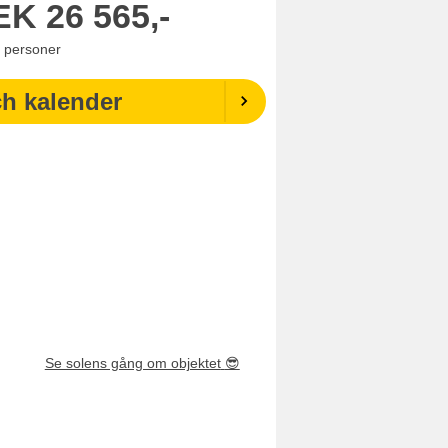
EK
26 565,-
personer
ch kalender
Se solens gång om objektet
😎