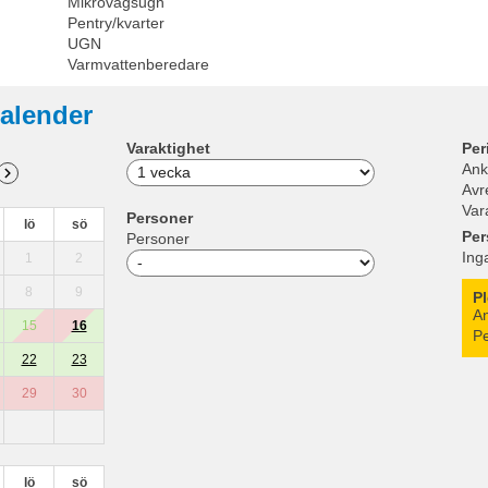
Mikrovågsugn
Pentry/kvarter
UGN
Varmvattenberedare
alender
Varaktighet
Per
Ank
Avr
Var
Personer
lö
sö
Per
Personer
Ing
1
2
8
9
P
An
15
16
Pe
22
23
29
30
lö
sö