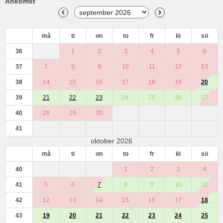
Ankomst
må
ti
on
to
fr
lö
sö
36
1
2
3
4
5
6
37
7
8
9
10
11
12
13
38
14
15
16
17
18
19
20
39
21
22
23
24
25
26
27
40
28
29
30
41
oktober 2026
må
ti
on
to
fr
lö
sö
40
1
2
3
4
41
5
6
7
8
9
10
11
42
12
13
14
15
16
17
18
43
19
20
21
22
23
24
25