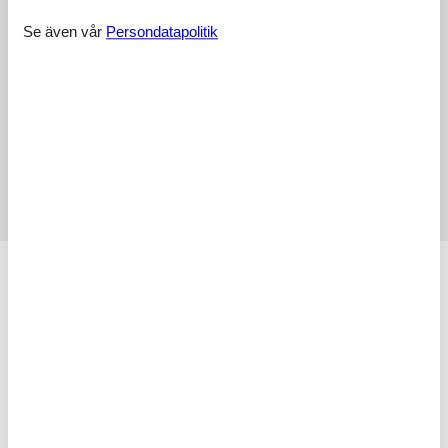
Se även vår
Persondatapolitik
Faciliteter:
5,0
Städning:
5,0
Vänlighet:
5,0
Läge:
4,5
Prisvärdhet:
5,0
Externa recensioner
Inga detaljerade externa recensioner
Faciliteter
AktivitetFaciliteter
Att cykla
BarnFaciliteter
Familjevänlig
BasicFacilities
Storlek
85 m²
BoendeFaciliteter