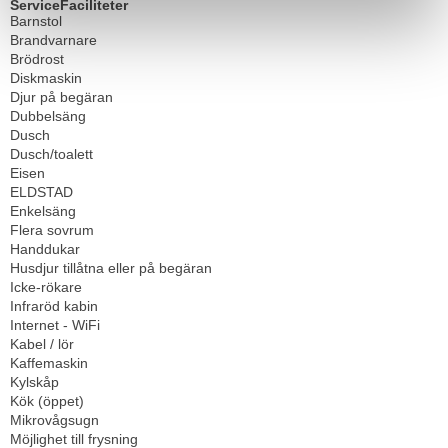
ServiceFaciliteter
Barnstol
Brandvarnare
Brödrost
Diskmaskin
Djur på begäran
Dubbelsäng
Dusch
Dusch/toalett
Eisen
ELDSTAD
Enkelsäng
Flera sovrum
Handdukar
Husdjur tillåtna eller på begäran
Icke-rökare
Infraröd kabin
Internet - WiFi
Kabel / lör
Kaffemaskin
Kylskåp
Kök (öppet)
Mikrovågsugn
Möjlighet till frysning