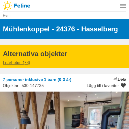
Hem
Mühlenkoppel
 - 24376
 - Hasselberg
Alternativa objekter
I närheten (78)
Dela
7 personer
inklusive 1 barn (0-3 år)
Objektnr.:
530-147735
Lägg till i favoriter