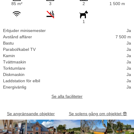
85 m²
3
2
1 500 m
1
Erbjuder minisemester
Ja
Avstånd affärer
7 500 m
Bastu
Ja
Parabol/kabel TV
Ja
Kamin
Ja
Tvättmaskin
Ja
Torktumlare
Ja
Diskmaskin
Ja
Laddstation för elbil
Ja
Energivänlig
Ja
Se alla faciliteter
Se angränsande objekter
Se solens gång om objektet
😎