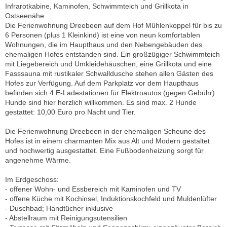
Infrarotkabine, Kaminofen, Schwimmteich und Grillkota in
Ostseenähe.
Die Ferienwohnung Dreebeen auf dem Hof Mühlenkoppel für bis zu
6 Personen (plus 1 Kleinkind) ist eine von neun komfortablen
Wohnungen, die im Haupthaus und den Nebengebäuden des
ehemaligen Hofes entstanden sind. Ein großzügiger Schwimmteich
mit Liegebereich und Umkleidehäuschen, eine Grillkota und eine
Fasssauna mit rustikaler Schwalldusche stehen allen Gästen des
Hofes zur Verfügung. Auf dem Parkplatz vor dem Haupthaus
befinden sich 4 E-Ladestationen für Elektroautos (gegen Gebühr).
Hunde sind hier herzlich willkommen. Es sind max. 2 Hunde
gestattet: 10,00 Euro pro Nacht und Tier.
Die Ferienwohnung Dreebeen in der ehemaligen Scheune des
Hofes ist in einem charmanten Mix aus Alt und Modern gestaltet
und hochwertig ausgestattet. Eine Fußbodenheizung sorgt für
angenehme Wärme.
Im Erdgeschoss:
- offener Wohn- und Essbereich mit Kaminofen und TV
- offene Küche mit Kochinsel, Induktionskochfeld und Muldenlüfter
- Duschbad; Handtücher inklusive
- Abstellraum mit Reinigungsutensilien