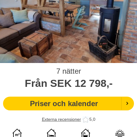
7 nätter
Från
SEK
12 798,-
Priser och kalender
Externa recensioner
5,0