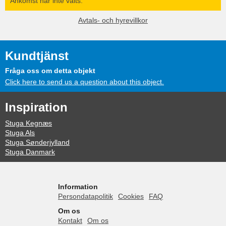
Ankomst har inte valts.
Avtals- och hyrevillkor
Kundtjänst
Fråga oss om detta objekt
Click here to send us a question about this object.
Inspiration
Stuga Kegnæs
Stuga Als
Stuga Sønderjylland
Stuga Danmark
Information
Persondatapolitik
Cookies
FAQ
Om os
Kontakt
Om os