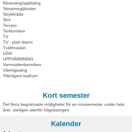
Resesäng/spjälsäng
Streamingtjänster
Strykbräda
Strö
Terrass
Torktumlare
TV
TV - platt skärm
Tvättmaskin
UGN
UPPVÄRMNING
Varmvattenberedare
Våningssäng
Ytterligare badrum
Kort semester
Det finns begränsade möjligheter för en minisemester under hela
året, vanligen utanför högsäsongen.
Kalender