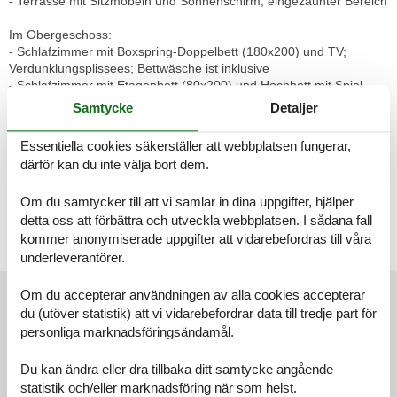
- Terrasse mit Sitzmöbeln und Sonnenschirm; eingezäunter Bereich
Im Obergeschoss:
- Schlafzimmer mit Boxspring-Doppelbett (180x200) und TV;
Verdunklungsplissees; Bettwäsche ist inklusive
- Schlafzimmer mit Etagenbett (80x200) und Hochbett mit Spiel-
und Stauraum (80x200); Verdunklungsplissees;
Samtycke
Detaljer
Bettwäsche ist inklusive
- Schlafzimmer mit Boxspring-Einzelbett (80x200);
Essentiella cookies säkerställer att webbplatsen fungerar,
Verdunklungsplissees; Bettwäsche ist
därför kan du inte välja bort dem.
inklusive
- Bad mit Wanne, ebenerdiger Regendusche, Handtuchheizkörper
Om du samtycker till att vi samlar in dina uppgifter, hjälper
und Infrarotkabine; Handtücher
sind inklusive
detta oss att förbättra och utveckla webbplatsen. I sådana fall
kommer anonymiserade uppgifter att vidarebefordras till våra
Kfz-Stellplätze und WLAN stehen zur Verfügung.
underleverantörer.
Externa recensioner
Om du accepterar användningen av alla cookies accepterar
du (utöver statistik) att vi vidarebefordrar data till tredje part för
Våra gästrecensioner
Externa recensioner
personliga marknadsföringsändamål.
5,0
Du kan ändra eller dra tillbaka ditt samtycke angående
statistik och/eller marknadsföring när som helst.