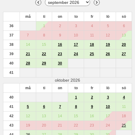
må
ti
on
to
fr
lö
sö
36
1
2
3
4
5
6
37
7
8
9
10
11
12
13
38
14
15
16
17
18
19
20
39
21
22
23
24
25
26
27
40
28
29
30
41
oktober 2026
må
ti
on
to
fr
lö
sö
40
1
2
3
4
41
5
6
7
8
9
10
11
42
12
13
14
15
16
17
18
43
19
20
21
22
23
24
25
44
26
27
28
29
30
31