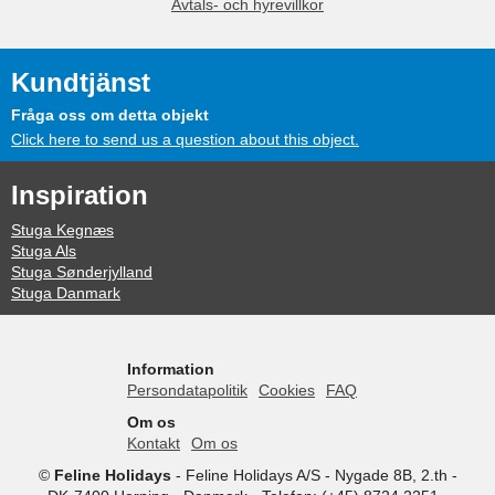
Avtals- och hyrevillkor
Kundtjänst
Fråga oss om detta objekt
Click here to send us a question about this object.
Inspiration
Stuga Kegnæs
Stuga Als
Stuga Sønderjylland
Stuga Danmark
Information
Persondatapolitik
Cookies
FAQ
Om os
Kontakt
Om os
©
Feline Holidays
-
Feline Holidays A/S
-
Nygade 8B, 2.th -