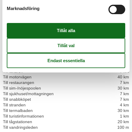
Cykelrum låsbart
Cykelvänlig
Marknadsföring
Förnybar energi
Internet i det allmänna området
Rökfritt hus
Vandrare vänlig
Distances
Till bageriet
100 m
Till bankomaten/banken
7 km
Till busshållplatsen
100 m
Till cykelvägen
1 km
Till golfbanan
9 km
Till läkaren
7 km
Till motorvägen
40 km
Till restaurangen
7 km
Till sim-/nöjespoolen
30 km
Till sjukhuset/mottagningen
7 km
Till snabbköpet
7 km
Till stranden
4 km
Till termalbaden
30 km
Till turistinformationen
1 km
Till tågstationen
20 km
Till vandringsleden
100 m