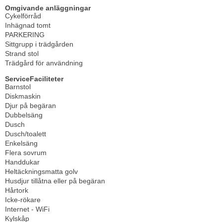
Omgivande anläggningar
Cykelförråd
Inhägnad tomt
PARKERING
Sittgrupp i trädgården
Strand stol
Trädgård för användning
ServiceFaciliteter
Barnstol
Diskmaskin
Djur på begäran
Dubbelsäng
Dusch
Dusch/toalett
Enkelsäng
Flera sovrum
Handdukar
Heltäckningsmatta golv
Husdjur tillåtna eller på begäran
Hårtork
Icke-rökare
Internet - WiFi
Kylskåp