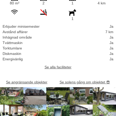
80 m²
2
1
4 km
1
Erbjuder minisemester
Ja
Avstånd affärer
7 km
Inhägnad område
Ja
Tvättmaskin
Ja
Torktumlare
Ja
Diskmaskin
Ja
Energivänlig
Ja
Se alla faciliteter
Se angränsande objekter
Se solens gång om objektet
😎