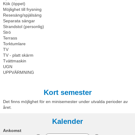
Kök (öppet)
Möjlighet till frysning
Resesäng/spjälsäng
Separata sängar
Strandstol (personlig)
Strö
Terrass
Torktumlare
TV
TV - platt skärm
Tvättmaskin
UGN
UPPVÄRMNING
Kort semester
Det finns möjlighet för en minisemester under utvalda perioder av
året.
Kalender
Ankomst