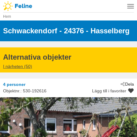
Hem
Schwackendorf
 - 24376
 - Hasselberg
Alternativa objekter
I närheten (50)
Dela
4 personer
Objektnr.:
530-192616
Lägg till i favoriter