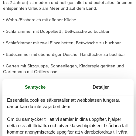
bis 2 Jahren) ist modern und hell gestaltet und bietet alles für einen
entspannten Urlaub am Meer und auf dem Land.
• Wohn-/Essbereich mit offener Küche
• Schlafzimmer mit Doppelbett ; Bettwäsche zu buchbar
• Schlafzimmer mit zwei Einzelbetten; Bettwäsche zu buchbar
• Badezimmer mit ebenerdiger Dusche; Handtücher zu buchbar
• Garten mit Sitzgruppe, Sonnenliegen, Kinderspielgeräten und
Gartenhaus mit Grillterrasse
WLAN und ein Parkplatz stehen kostenfrei zur Verfügung.
Samtycke
Detaljer
Unsere Ferienwohnung Meer haben wir im Jahr 2016 komplett neu
Essentiella cookies säkerställer att webbplatsen fungerar,
renoviert. Sie wurde vom Deutschen Tourismusverband mit 4
Sternen ausgezeichnet.
därför kan du inte välja bort dem.
Die helle Wohnung lädt zum Verweilen ein. Bei einer Größe von ca.
80 qm haben Sie ausreichend Platz, um Ihren Urlaub entspannt zu
Om du samtycker till att vi samlar in dina uppgifter, hjälper
genießen.
detta oss att förbättra och utveckla webbplatsen. I sådana fall
kommer anonymiserade uppgifter att vidarebefordras till våra
AUSSTATTUNG: