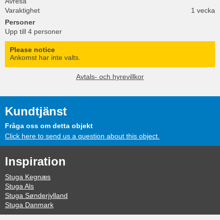
Avresa
Varaktighet
1 vecka
Personer
Upp till 4 personer
Please notice
Ankomst har inte valts.
Avtals- och hyrevillkor
Kundtjänst
Fråga oss om detta objekt
Click here to send us a question about this object.
Inspiration
Stuga Kegnæs
Stuga Als
Stuga Sønderjylland
Stuga Danmark