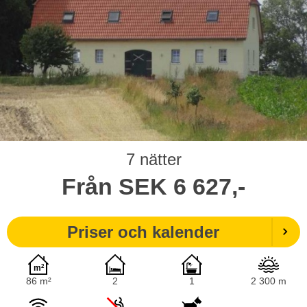
7 nätter
Från
SEK
6 627,-
Priser och kalender
86 m²
2
1
2 300 m