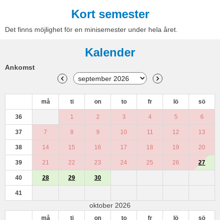
Kort semester
Det finns möjlighet för en minisemester under hela året.
Kalender
Ankomst
må
ti
on
to
fr
lö
sö
36
1
2
3
4
5
6
37
7
8
9
10
11
12
13
38
14
15
16
17
18
19
20
39
21
22
23
24
25
26
27
40
28
29
30
41
oktober 2026
må
ti
on
to
fr
lö
sö