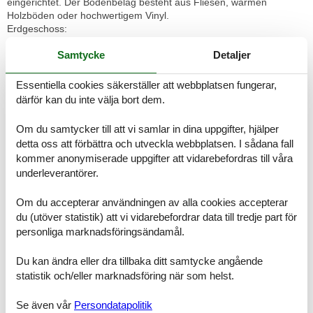
eingerichtet. Der Bodenbelag besteht aus Fliesen, warmen
Holzböden oder hochwertigem Vinyl.
Erdgeschoss:
- Fußbodenheizung im gesamten Haus
Samtycke
Detaljer
- kombinierte Wohnküche mit großzügiger Einbauküche inklusive
Mikrowelle und Geschirrspüler sowie
Küchenwäsche
Essentiella cookies säkerställer att webbplatsen fungerar,
- Gäste WC
därför kan du inte välja bort dem.
- Abstellraum
- Terrasse mit Gartenmöbeln, Gartenliegen und Grill
Om du samtycker till att vi samlar in dina uppgifter, hjälper
Etage:
detta oss att förbättra och utveckla webbplatsen. I sådana fall
- 1 Schlafzimmer: 1x Doppelbett, 1 Schlafzimmer 2 x Einzelbetten;
kommer anonymiserade uppgifter att vidarebefordras till våra
Bettwäsche inklusive
underleverantörer.
- kleine Galerie mit einem gemütlichen Lesesessel und einer
Bücherauswahl sowie einem Arbeitsbereich
- Dusche/WC mit Handtuchwärmer; Handtücher inklusive
Om du accepterar användningen av alla cookies accepterar
Wunschwechsel während des Aufenthalts 5,-Euro Bettwäsche und
du (utöver statistik) att vi vidarebefordrar data till tredje part för
5,- Euro Set Handtücher. Maximal 2 Hunde zu buchbar. WLAN, und
personliga marknadsföringsändamål.
ein PKW-Stellplatz stehen selbstverständlich kostenfrei zur
Verfügung.
Du kan ändra eller dra tillbaka ditt samtycke angående
statistik och/eller marknadsföring när som helst.
Faciliteter
Se även vår
Persondatapolitik
AktivitetFaciliteter