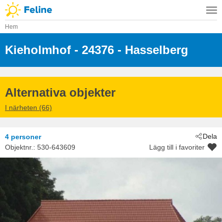
Hem
Kieholmhof
 - 24376
 - Hasselberg
Alternativa objekter
I närheten (66)
Dela
4 personer
Objektnr.:
530-643609
Lägg till i favoriter