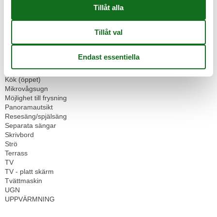
Flera sovrum
Gästtoalett
Husdjur tillåtna eller på begäran
Hårtork
Icke-rökare
Internet - WiFi
Kabel / lör
Kylskåp
Kök (öppet)
Mikrovågsugn
Möjlighet till frysning
Panoramautsikt
Resesäng/spjälsäng
Separata sängar
Skrivbord
Strö
Terrass
TV
TV - platt skärm
Tvättmaskin
UGN
UPPVÄRMNING