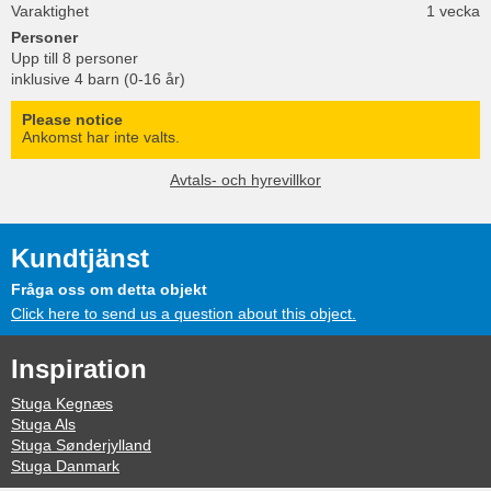
Varaktighet
1 vecka
Personer
Upp till 8 personer
inklusive 4 barn (0-16 år)
Please notice
Ankomst har inte valts.
Avtals- och hyrevillkor
Kundtjänst
Fråga oss om detta objekt
Click here to send us a question about this object.
Inspiration
Stuga Kegnæs
Stuga Als
Stuga Sønderjylland
Stuga Danmark