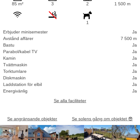
85 m²
3
2
1 500 m
1
Erbjuder minisemester
Ja
Avstånd affärer
7 500 m
Bastu
Ja
Parabol/kabel TV
Ja
Kamin
Ja
Tvättmaskin
Ja
Torktumlare
Ja
Diskmaskin
Ja
Laddstation för elbil
Ja
Energivänlig
Ja
Se alla faciliteter
Se angränsande objekter
Se solens gång om objektet
😎