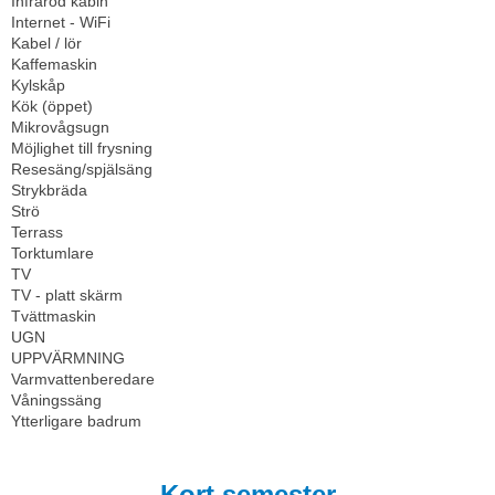
Infraröd kabin
Internet - WiFi
Kabel / lör
Kaffemaskin
Kylskåp
Kök (öppet)
Mikrovågsugn
Möjlighet till frysning
Resesäng/spjälsäng
Strykbräda
Strö
Terrass
Torktumlare
TV
TV - platt skärm
Tvättmaskin
UGN
UPPVÄRMNING
Varmvattenberedare
Våningssäng
Ytterligare badrum
Kort semester