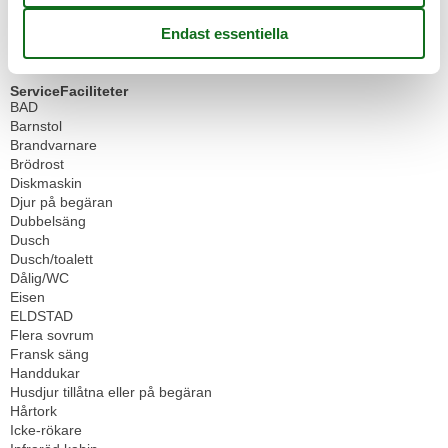
Cykelförråd
PARKERING
Sittgrupp i trädgården
Trädgård för användning
ServiceFaciliteter
BAD
Barnstol
Brandvarnare
Brödrost
Diskmaskin
Djur på begäran
Dubbelsäng
Dusch
Dusch/toalett
Dålig/WC
Eisen
ELDSTAD
Flera sovrum
Fransk säng
Handdukar
Husdjur tillåtna eller på begäran
Hårtork
Icke-rökare