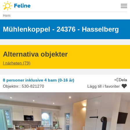
Hem
Mühlenkoppel
 - 24376
 - Hasselberg
Alternativa objekter
I närheten (79)
Dela
8 personer
inklusive 4 barn (0-16 år)
Objektnr.:
530-821270
Lägg till i favoriter