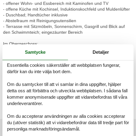
- offener Wohn- und Essbereich mit Kaminofen und TV
- offene Küche mit Kochinsel, Induktionskochfeld und Muldenlüfter
- Duschbad; Handtücher inklusive
- Abstellraum mit Reinigungsutensilien
- Terrasse mit Sitzmöbeln, Sonnenschirm, Gasgrill und Blick auf
den Schwimmteich; eingezäunter Bereich
Im Obergeschoss:
- Schlafzimmer mit Boxspring-Doppelbett (180x200) und TV;
Samtycke
Detaljer
Verdunklungsplissees; Bettwäsche ist inklusive
- Schlafzimmer mit Einbaubett (160x200); Verdunklungsplissees;
Essentiella cookies säkerställer att webbplatsen fungerar,
Bettwäsche ist inklusive
därför kan du inte välja bort dem.
- Schlafzimmer mit 2 Etagenbetten und Spielturm (1: 80x200; 1:
80x180)); Verdunklungsplissees; Bettwäsche ist
Om du samtycker till att vi samlar in dina uppgifter, hjälper
inklusive
- Bad mit Wanne, ebenerdiger Regendusche, Handtuchheizkörper
detta oss att förbättra och utveckla webbplatsen. I sådana fall
und Infrarotkabine; Handtücher
kommer anonymiserade uppgifter att vidarebefordras till våra
sind inklusive
underleverantörer.
Kfz-Stellplätze und WLAN stehen zur Verfügung.
Om du accepterar användningen av alla cookies accepterar
du (utöver statistik) att vi vidarebefordrar data till tredje part för
Externa recensioner
personliga marknadsföringsändamål.
Våra gästrecensioner
Externa recensioner