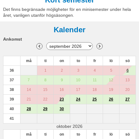
Det finns begränsade möjligheter för en minisemester under hela
året, vanligen utanför högsäsongen.
Kalender
Ankomst
må
ti
on
to
fr
lö
sö
36
1
2
3
4
5
6
37
7
8
9
10
11
12
13
38
14
15
16
17
18
19
20
39
21
22
23
24
25
26
27
40
28
29
30
41
oktober 2026
må
ti
on
to
fr
lö
sö