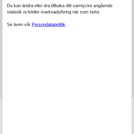
Du kan ändra eller dra tillbaka ditt samtycke angående
statistik och/eller marknadsföring när som helst.
5,0
Se även vår
Persondatapolitik
Faciliteter:
5,0
Städning:
4,7
Vänlighet:
5,0
Läge:
5,0
Prisvärdhet:
5,0
Externa recensioner
Inga detaljerade externa recensioner
Faciliteter
AktivitetFaciliteter
Att cykla
BarnFaciliteter