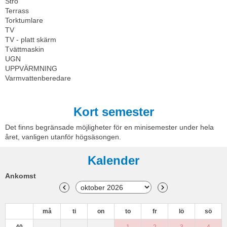
Strö
Terrass
Torktumlare
TV
TV - platt skärm
Tvättmaskin
UGN
UPPVÄRMNING
Varmvattenberedare
Kort semester
Det finns begränsade möjligheter för en minisemester under hela
året, vanligen utanför högsäsongen.
Kalender
Ankomst
må
ti
on
to
fr
lö
sö