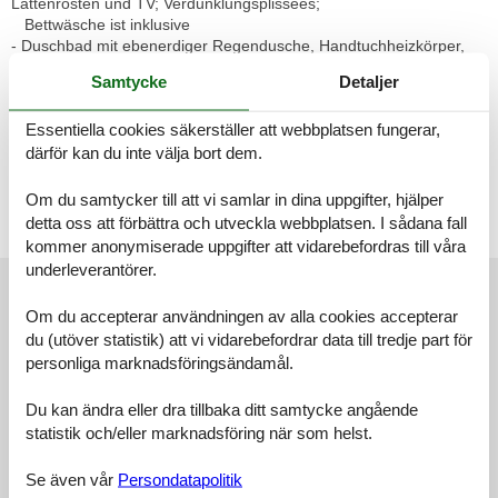
Lattenrosten und TV; Verdunklungsplissees;
Bettwäsche ist inklusive
- Duschbad mit ebenerdiger Regendusche, Handtuchheizkörper,
Waschtrockner und Infrarotkabine; Handtücher
Samtycke
Detaljer
sind inklusive
- Anliegend Duschbad: Terrasse mit Außenwhirlpool und
Essentiella cookies säkerställer att webbplatsen fungerar,
Sichtschutz
- Zusätzliches WC
därför kan du inte välja bort dem.
- Terrasse mit Sitzmöbeln, Sonnenliegen, Sonnenschirm und
Gasgrill
Om du samtycker till att vi samlar in dina uppgifter, hjälper
- Kfz-Stellplatz
detta oss att förbättra och utveckla webbplatsen. I sådana fall
- Waschtrockner, WLAN
kommer anonymiserade uppgifter att vidarebefordras till våra
underleverantörer.
Externa recensioner
Våra gästrecensioner
Externa recensioner
Om du accepterar användningen av alla cookies accepterar
du (utöver statistik) att vi vidarebefordrar data till tredje part för
personliga marknadsföringsändamål.
5,0
Du kan ändra eller dra tillbaka ditt samtycke angående
statistik och/eller marknadsföring när som helst.
Faciliteter:
5,0
Se även vår
Persondatapolitik
Städning:
5,0