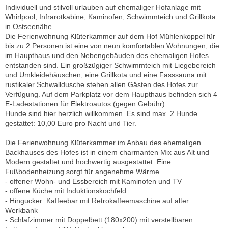
Individuell und stilvoll urlauben auf ehemaliger Hofanlage mit
Whirlpool, Infrarotkabine, Kaminofen, Schwimmteich und Grillkota
in Ostseenähe.
Die Ferienwohnung Klüterkammer auf dem Hof Mühlenkoppel für
bis zu 2 Personen ist eine von neun komfortablen Wohnungen, die
im Haupthaus und den Nebengebäuden des ehemaligen Hofes
entstanden sind. Ein großzügiger Schwimmteich mit Liegebereich
und Umkleidehäuschen, eine Grillkota und eine Fasssauna mit
rustikaler Schwalldusche stehen allen Gästen des Hofes zur
Verfügung. Auf dem Parkplatz vor dem Haupthaus befinden sich 4
E-Ladestationen für Elektroautos (gegen Gebühr).
Hunde sind hier herzlich willkommen. Es sind max. 2 Hunde
gestattet: 10,00 Euro pro Nacht und Tier.
Die Ferienwohnung Klüterkammer im Anbau des ehemaligen
Backhauses des Hofes ist in einem charmanten Mix aus Alt und
Modern gestaltet und hochwertig ausgestattet. Eine
Fußbodenheizung sorgt für angenehme Wärme.
- offener Wohn- und Essbereich mit Kaminofen und TV
- offene Küche mit Induktionskochfeld
- Hingucker: Kaffeebar mit Retrokaffeemaschine auf alter
Werkbank
- Schlafzimmer mit Doppelbett (180x200) mit verstellbaren