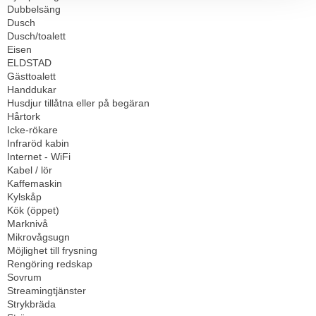
Dubbelsäng
Dusch
Dusch/toalett
Eisen
ELDSTAD
Gästtoalett
Handdukar
Husdjur tillåtna eller på begäran
Hårtork
Icke-rökare
Infraröd kabin
Internet - WiFi
Kabel / lör
Kaffemaskin
Kylskåp
Kök (öppet)
Marknivå
Mikrovågsugn
Möjlighet till frysning
Rengöring redskap
Sovrum
Streamingtjänster
Strykbräda