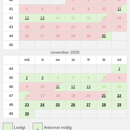
40
1
2
3
4
41
5
6
7
8
9
10
11
42
12
13
14
15
16
17
18
43
19
20
21
22
23
24
25
44
26
27
28
29
30
31
45
november 2026
må
ti
on
to
fr
lö
sö
44
1
45
2
3
4
5
6
7
8
46
9
10
11
12
13
14
15
47
16
17
18
19
20
21
22
48
23
24
25
26
27
28
29
49
30
Ledigt
Ankomst möjlig