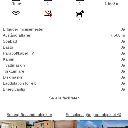
75 m²
1
1
1 500 m
1
Erbjuder minisemester
Ja
Avstånd affärer
7 500 m
Spabad
Ja
Bastu
Ja
Parabol/kabel TV
Ja
Kamin
Ja
Tvättmaskin
Ja
Torktumlare
Ja
Diskmaskin
Ja
Laddstation för elbil
Ja
Energivänlig
Ja
Se alla faciliteter
Se angränsande objekter
Se solens gång om objektet
😎