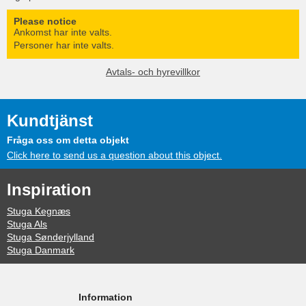
Please notice
Ankomst har inte valts.
Personer har inte valts.
Avtals- och hyrevillkor
Kundtjänst
Fråga oss om detta objekt
Click here to send us a question about this object.
Inspiration
Stuga Kegnæs
Stuga Als
Stuga Sønderjylland
Stuga Danmark
Information