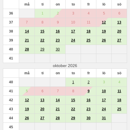
må
ti
on
to
fr
lö
sö
36
1
2
3
4
5
6
37
7
8
9
10
11
12
13
38
14
15
16
17
18
19
20
39
21
22
23
24
25
26
27
40
28
29
30
41
oktober 2026
må
ti
on
to
fr
lö
sö
40
1
2
3
4
41
5
6
7
8
9
10
11
42
12
13
14
15
16
17
18
43
19
20
21
22
23
24
25
44
26
27
28
29
30
31
45