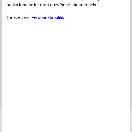
statistik och/eller marknadsföring när som helst.
5,0
marts 2026
Se även vår
Persondatapolitik
Allmän:
Eine wirklich schöne Unterkunft mit Vollausstattung und mit sehr
netten Vermietern. Absolut empfehlenswert und eine gute Basis für
viele Ausflüge ins Umland. Ruhig gelegen und auch für
Hundebesitzer bestens geeignet.
4,7
maj 2025
5,0
maj 2025
4,7
april 2025
Visa alla recensioner
Faciliteter
Badrum
Antal duschar
1