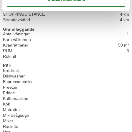
RestaurangAvstånd
4 km
SeaDistance
4 km
SHOPPINGDISTANCE
4 km
Strandavstånd
4 km
Grundläggande
Antal våningar
1
Barn välkomna
Kvadratmeter
50 m²
RUM
3
Rökfritt
Kök
Brödrost
Dishwasher
Espressomaskin
Freezer
Fridge
Kaffemaskine
Kök
Maträtter
Mikrovågsugn
Mixer
Raclette