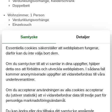
Verdunklungsvorhänge, Kleiderschrank
Doppelbett
Wohnzimmer, 1 Person
Verdunklungsvorhänge
Einzelcouch
Samtycke
Detaljer
Externa recensioner
Våra gästrecensioner
Externa recensioner
Essentiella cookies säkerställer att webbplatsen fungerar,
därför kan du inte välja bort dem.
4,9
Om du samtycker till att vi samlar in dina uppgifter, hjälper
detta oss att förbättra och utveckla webbplatsen. I sådana fall
kommer anonymiserade uppgifter att vidarebefordras till våra
10 externa recensioner
underleverantörer.
Om du accepterar användningen av alla cookies accepterar
5,0
april 2026
du (utöver statistik) att vi vidarebefordrar data till tredje part för
Allmän:
personliga marknadsföringsändamål.
Sehr nette Eigentümer der Fewo. Tolle Einrichtung und sehr, sehr
sauber. Hier ist nichts auszusetzen. Vielleicht einen kleinen
Sichtschutz zur Straße hin.
Du kan ändra eller dra tillbaka ditt samtycke angående