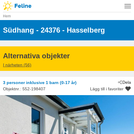
Hem
Südhang
 - 24376
 - Hasselberg
Alternativa objekter
I närheten (56)
Dela
3 personer
inklusive 1 barn (0-17 år)
Objektnr.:
552-198407
Lägg till i favoriter