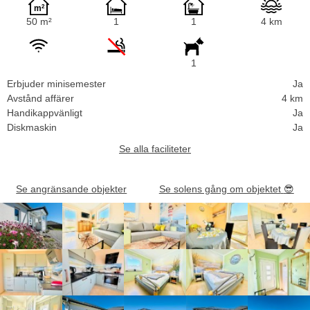
50 m²
1
1
4 km
1
Erbjuder minisemester
Ja
Avstånd affärer
4 km
Handikappvänligt
Ja
Diskmaskin
Ja
Se alla faciliteter
Se angränsande objekter
Se solens gång om objektet
😎