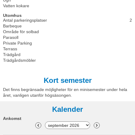
Ugn
Vatten kokare
Utomhus
Antal parkeringsplatser
2
Barbeque
Område för solbad
Parasoll
Private Parking
Terrass
Trädgård
Trädgårdsmöbler
Kort semester
Det finns begränsade möjligheter för en minisemester under hela
året, vanligen utanför högsäsongen.
Kalender
Ankomst