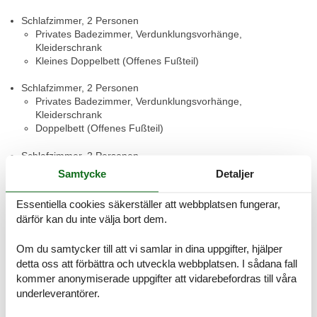
Schlafzimmer, 2 Personen
Privates Badezimmer, Verdunklungsvorhänge,
Kleiderschrank
Kleines Doppelbett (Offenes Fußteil)
Schlafzimmer, 2 Personen
Privates Badezimmer, Verdunklungsvorhänge,
Kleiderschrank
Doppelbett (Offenes Fußteil)
Schlafzimmer, 2 Personen
Privates Badezimmer, Verdunklungsvorhänge,
Samtycke
Detaljer
Kleiderschrank
Doppelbett (Offenes Fußteil)
Essentiella cookies säkerställer att webbplatsen fungerar,
därför kan du inte välja bort dem.
Schlafzimmer, 2 Personen
Privates Badezimmer, Verdunklungsvorhänge,
Om du samtycker till att vi samlar in dina uppgifter, hjälper
Kleiderschrank
detta oss att förbättra och utveckla webbplatsen. I sådana fall
Doppelbett (Offenes Fußteil)
kommer anonymiserade uppgifter att vidarebefordras till våra
Schlafzimmer, 4 Personen
underleverantörer.
Kleiderschrank