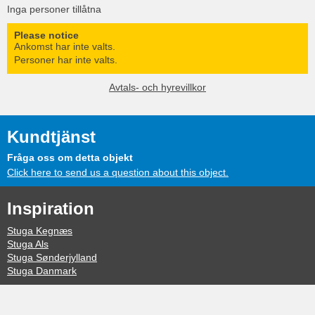
Inga personer tillåtna
Please notice
Ankomst har inte valts.
Personer har inte valts.
Avtals- och hyrevillkor
Kundtjänst
Fråga oss om detta objekt
Click here to send us a question about this object.
Inspiration
Stuga Kegnæs
Stuga Als
Stuga Sønderjylland
Stuga Danmark