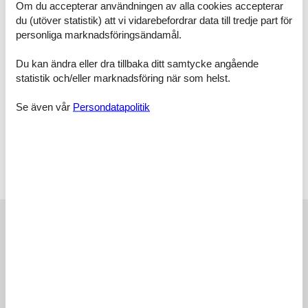
Doppelbett
Om du accepterar användningen av alla cookies accepterar
Kleines Doppelbett (Nur Kinder)
du (utöver statistik) att vi vidarebefordrar data till tredje part för
personliga marknadsföringsändamål.
Schlafzimmer, 2 Personen
Kleiderschrank
Du kan ändra eller dra tillbaka ditt samtycke angående
Kleines Doppelbett
statistik och/eller marknadsföring när som helst.
Schlafzimmer, 2 Personen
Kleiderschrank
Se även vår
Persondatapolitik
Kleines Doppelbett
Schlafzimmer, 2 Personen
Kleiderschrank
2 x Einzelbett
Externa recensioner
Våra gästrecensioner
Externa recensioner
5,0