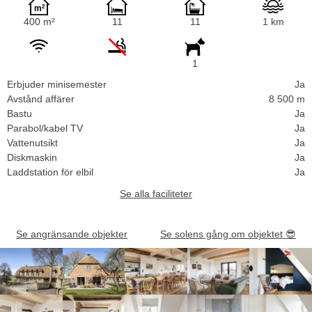
400 m²
11
11
1 km
1
Erbjuder minisemester
Ja
Avstånd affärer
8 500 m
Bastu
Ja
Parabol/kabel TV
Ja
Vattenutsikt
Ja
Diskmaskin
Ja
Laddstation för elbil
Ja
Se alla faciliteter
Se angränsande objekter
Se solens gång om objektet
😎