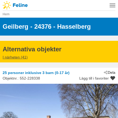
Hem
Geilberg
 - 24376
 - Hasselberg
Alternativa objekter
I närheten (41)
Dela
25 personer
inklusive 3 barn (0-17 år)
Objektnr.:
552-228338
Lägg till i favoriter