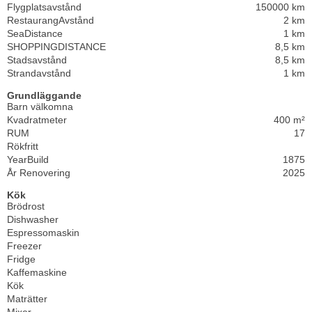
Flygplatsavstånd
150000 km
RestaurangAvstånd
2 km
SeaDistance
1 km
SHOPPINGDISTANCE
8,5 km
Stadsavstånd
8,5 km
Strandavstånd
1 km
Grundläggande
Barn välkomna
Kvadratmeter
400 m²
RUM
17
Rökfritt
YearBuild
1875
År Renovering
2025
Kök
Brödrost
Dishwasher
Espressomaskin
Freezer
Fridge
Kaffemaskine
Kök
Maträtter
Mixer