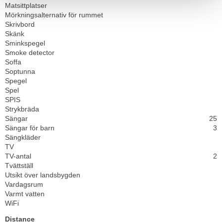
Matsittplatser
Mörkningsalternativ för rummet
Skrivbord
Skänk
Sminkspegel
Smoke detector
Soffa
Soptunna
Spegel
Spel
SPIS
Strykbräda
Sängar
25
Sängar för barn
3
Sängkläder
TV
TV-antal
2
Tvättställ
Utsikt över landsbygden
Vardagsrum
Varmt vatten
WiFi
Distance