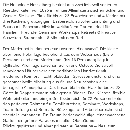
Die Hofanlage Hasselberg besteht aus zwei liebevoll sanierten
Reetdachkaten von 1875 in ruhiger Alleinlage zwischen Schlei und
Ostsee. Sie bietet Platz für bis zu 22 Erwachsene und 4 Kinder, mit
drei Küchen, großzügigem Essbereich, stilvoller Einrichtung und
Sauna mit Panoramablick im weitläufigen Garten. Ideal für
Familien, Freunde, Seminare, Workshops Retreats & kreative
Auszeiten. Strandnah – 8 Min. mit dem Rad.
Der Marienhof ist das neueste unserer "Hideaways". Die kleine
aber feine Hofanlage bestehend aus dem Weberhaus (bis 6
Personen) und dem Marienhaus (bis 16 Personen) liegt in
idyllischer Alleinlage zwischen Schlei und Ostsee. Die stilvoll
renovierten Häuser vereinen traditionelles Handwerk mit
modernem Komfort – Echtholzböden, Sprossenfenster und eine
geschmackvolle Mischung aus Alt und Neu schaffen eine
behagliche Atmosphäre. Das Ensemble bietet Platz für bis zu 22
Gäste in Doppelzimmern mit eigenen Bädern. Drei Küchen, flexible
Wohneinheiten und ein großer Essbereich für 22 Personen bieten
den perfekten Rahmen für Familientreffen, Seminare, Workshops,
Team-Building und Retreats. Rückzugs- und Arbeitsbereiche sind
ebenfalls vorhanden. Ein Traum ist der weitläufige, eingewachsene
Garten: ein grünes Paradies mit alten Obstbäumen,
Rückzugsplätzen und einer privaten Außensauna – ideal zum