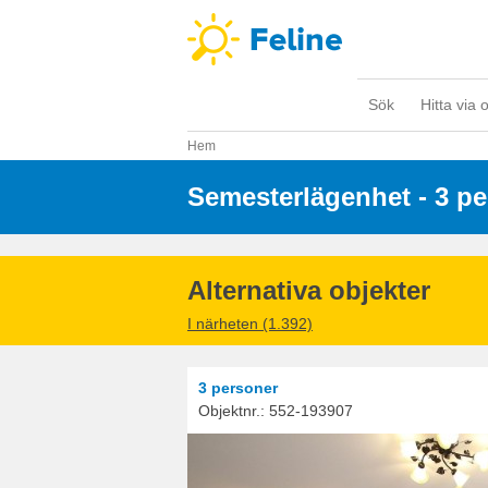
Sök
Hitta via 
Hem
Semesterlägenhet - 3 p
Alternativa objekter
I närheten (1.392)
3 personer
Objektnr.:
552-193907