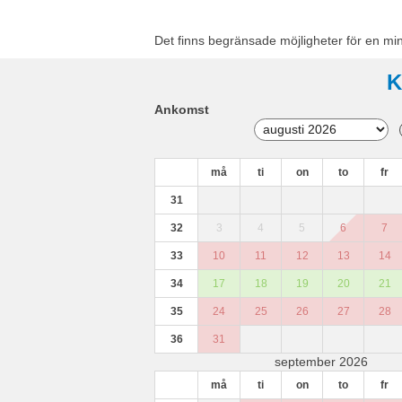
Det finns begränsade möjligheter för en mi
K
Ankomst
må
ti
on
to
fr
31
32
3
4
5
6
7
33
10
11
12
13
14
34
17
18
19
20
21
35
24
25
26
27
28
36
31
september 2026
må
ti
on
to
fr