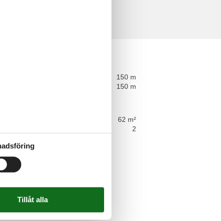
ce
tance
150 m
avstånd
150 m
läggande
älkomna
tmeter
62 m²
2
adsföring
t
sher
somaskin
r
askine