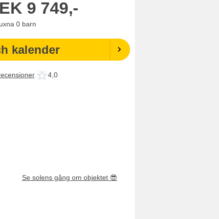
EK
9 749,-
uxna
0
barn
ch kalender
recensioner
4,0
Se solens gång om objektet
😎