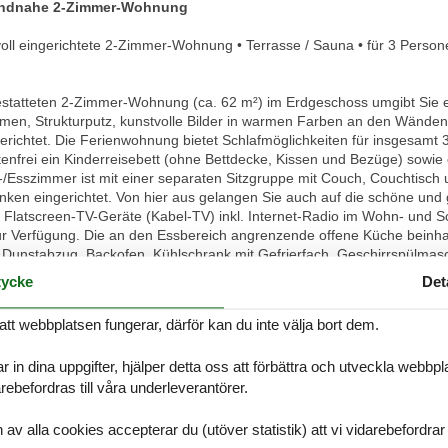
randnahe 2-Zimmer-Wohnung
ll eingerichtete 2-Zimmer-Wohnung • Terrasse / Sauna • für 3 Persone
statteten 2-Zimmer-Wohnung (ca. 62 m²) im Erdgeschoss umgibt Sie ein
umen, Strukturputz, kunstvolle Bilder in warmen Farben an den Wänden s
richtet. Die Ferienwohnung bietet Schlafmöglichkeiten für insgesamt 3 
tenfrei ein Kinderreisebett (ohne Bettdecke, Kissen und Bezüge) sowie
sszimmer ist mit einer separaten Sitzgruppe mit Couch, Couchtisch 
ken eingerichtet. Von hier aus gelangen Sie auch auf die schöne und 
Flatscreen-TV-Geräte (Kabel-TV) inkl. Internet-Radio im Wohn- und 
r Verfügung. Die an den Essbereich angrenzende offene Küche beinhalt
, Dunstabzug, Backofen, Kühlschrank mit Gefrierfach, Geschirrspülmas
t Geschirr, Gläsern, Besteck und Töpfen vollständig und bestens ausge
ycke
Det
lbett, Nachttischen sowie einem geräumigen Kleiderschrank eingeric
öglichkeit für eine weitere 3. Person bietet ein auf Wunsch im Wohnzi
att webbplatsen fungerar, därför kan du inte välja bort dem.
e Dusche mit ebenerdigem Einstieg, WC sowie ausreichend Ablagemög
equemen Sitz- und Liegemöbeln erreichen Sie vom Wohn- und Schlafz
r in dina uppgifter, hjälper detta oss att förbättra och utveckla webbp
nden. Weiterhin steht Ihnen im Erdgeschoss der Wohnanlage gegen M
)Waschmaschine und ein Wäschetrockner können von allen Gästen mitb
ebefordras till våra underleverantörer.
enen Fahrstuhl erreicht werden. Ihr Auto können Sie kostenfrei au
ge) abstellen, Ihre Fahrräder können im großen Fahrradkeller unterge
alla cookies accepterar du (utöver statistik) att vi vidarebefordrar dat
 Interesse bei einem Fahrradverleih in unmittelbarer Nähe Ihrer Wohn