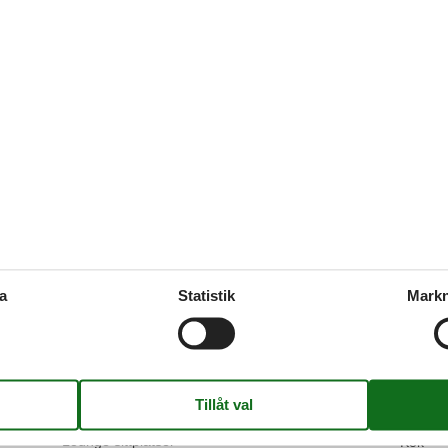
(1)
(0)
(0)
(0)
Faciliteter
Boende
Distan
Babysäng
1
SeaDis
Barnstol
1
Strand
Bastu
Grund
Bricka
Barn v
Dagspa
Kvadra
Dammsugare
RUM
Digital tv
Rökfritt
Dubbelsängar
1
a
Statistik
Markn
FAMILJ
Kök
Fåtölj
Brödros
Garderob
Dishwa
Heating
Espres
Internet
Freeze
Järn
Fridge
Kultur
Kaffem
Lounge sittplatser
Kök