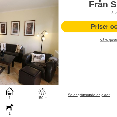
Från
S
3
v
Priser o
Våra gäst
Se angränsande objekter
1
150 m
1