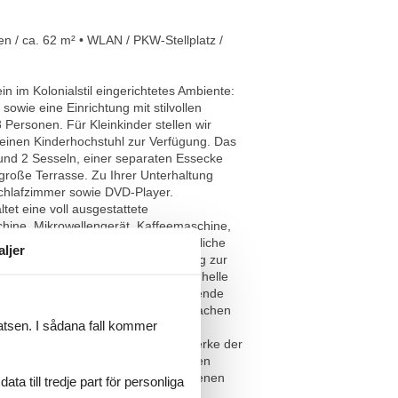
n / ca. 62 m² • WLAN / PKW-Stellplatz /
 im Kolonialstil eingerichtetes Ambiente:
owie eine Einrichtung mit stilvollen
Personen. Für Kleinkinder stellen wir
 einen Kinderhochstuhl zur Verfügung. Das
und 2 Sesseln, einer separaten Essecke
große Terrasse. Zu Ihrer Unterhaltung
Schlafzimmer sowie DVD-Player.
et eine voll ausgestattete
chine, Mikrowellengerät, Kaffeemaschine,
stattet. Das großzügige und freundliche
aljer
htet und hat einen separaten Zugang zur
mmer aufstellbares Zusatzbett. Das helle
lichkeiten. Die zur Wohnung gehörende
immer aus. Zum Schutz Ihrer Wertsachen
latsen. I sådana fall kommer
ünzeinwurf eine Sauna-Anlage zur
enutzt werden. Die oberen Stockwerke der
f einem zu Ihrer Wohnung gehörenden
stellt werden. Sofern Sie keine eigenen
a till tredje part för personliga
anlage mieten. Das Mitbringen eines