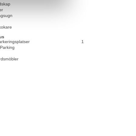
dskap
er
ågsugn
kokare
us
arkeringsplatser
1
 Parking
rdsmöbler