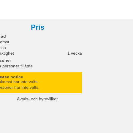
Pris
iod
omst
esa
aktighet
1 vecka
soner
a personer tillåtna
lease notice
komst har inte valts.
rsoner har inte valts.
Avtals- och hyrevillkor