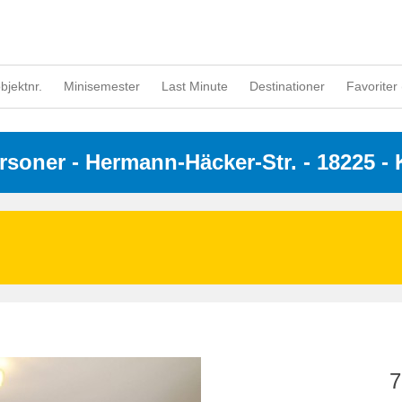
objektnr.
Minisemester
Last Minute
Destinationer
Favoriter 
ersoner
 - 
Hermann-Häcker-Str.
 - 18225
 -
7