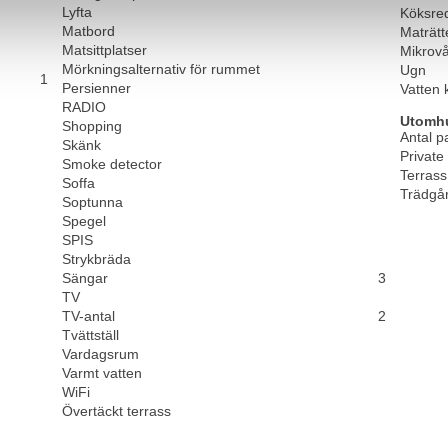
Lyfta
Köksre
Matbord
Maträtt
Matsittplatser
Mikrov
Mörkningsalternativ för rummet
Ugn
1
Persienner
Vatten 
RADIO
Utomh
Shopping
Antal p
Skänk
Private
Smoke detector
Terrass
Soffa
Trädgå
Soptunna
Spegel
SPIS
Strykbräda
Sängar
3
TV
TV-antal
2
Tvättställ
Vardagsrum
Varmt vatten
WiFi
Övertäckt terrass