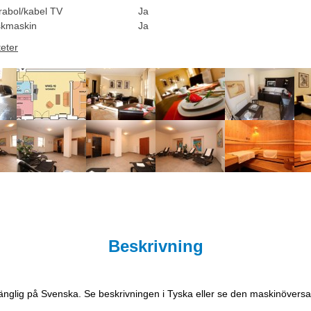
rabol/kabel TV
Ja
skmaskin
Ja
teter
Beskrivning
lgänglig på Svenska. Se beskrivningen i Tyska eller se den maskinöversa