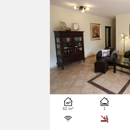
62 m²
1