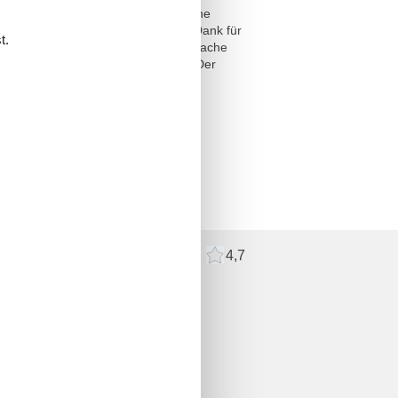
derater Preiszuschlag erhoben (siehe
n Sie hierfür die Terrasse. Vielen Dank für
t.
ließlich nach telefonischer Rücksprache
d Änderungen bleiben vorbehalten! Der
oner
4,0
Externa recensioner
4,7
er
mentarer.
er istället.