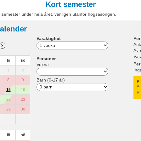
Kort semester
nisemester under hela året, vanligen utanför högsäsongen.
alender
Varaktighet
Per
Ank
Avr
Var
Personer
lö
sö
Per
Vuxna
Ing
1
2
Barn (0-17 år)
8
9
P
An
15
16
Pe
22
23
29
30
lö
sö