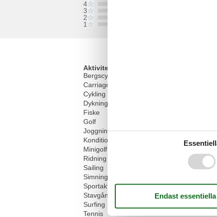
4
3
2
1
Aktiviteter
Bergscykling
Carriage rides
Cykling
Dykning
Fiske
Golf
Joggning
Konditionsträning
Essentiell
Minigolf
Ridning
Sailing
Simning
Sportaktiviteter
Stavgång
Surfing
Tennis