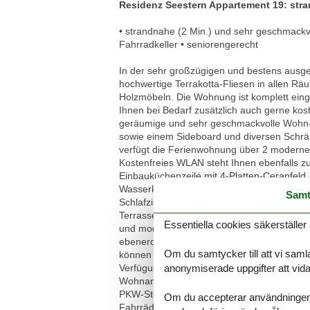
Residenz Seestern Appartement 19: st
• strandnahe (2 Min.) und sehr geschmackvo
Fahrradkeller • seniorengerecht
In der sehr großzügigen und bestens ausge
hochwertige Terrakotta-Fliesen in allen Rä
Holzmöbeln. Die Wohnung ist komplett einge
Ihnen bei Bedarf zusätzlich auch gerne kos
geräumige und sehr geschmackvolle Wohn-/E
sowie einem Sideboard und diversen Schrän
verfügt die Ferienwohnung über 2 moderne 
Kostenfreies WLAN steht Ihnen ebenfalls zu
Einbauküchenzeile mit 4-Platten-Ceranfeld
Wasserkocher und Toaster. Die Küche ist mi
Samt
Schlafzimmer ist mit einem bequemen Doppe
Terrasse. Eine zusätzliche bequeme Schlafm
Essentiella cookies säkerställer 
und moderne Badezimmer verfügt über ein
ebenerdige und überdachte Terrasse mit b
Om du samtycker till att vi samla
können Sie den vorhandenen Tresor verwe
Verfügung. Eine gemeinschaftliche (Münz-
anonymiserade uppgifter att vidar
Wohnanlage können bequem mit dem vorhand
PKW-Stellplatz (ca. 150 m von der Wohnanla
Om du accepterar användningen av 
Fahrräder mitbringen, können Sie diese bei