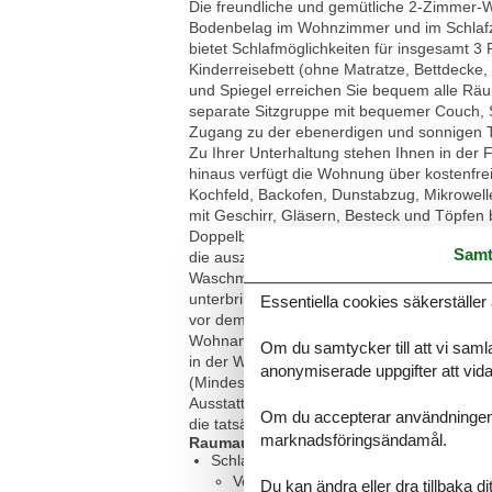
Die freundliche und gemütliche 2-Zimmer-Wo
Bodenbelag im Wohnzimmer und im Schlafzi
bietet Schlafmöglichkeiten für insgesamt 3 
Kinderreisebett (ohne Matratze, Bettdecke
und Spiegel erreichen Sie bequem alle Räu
separate Sitzgruppe mit bequemer Couch, 
Zugang zu der ebenerdigen und sonnigen Te
Zu Ihrer Unterhaltung stehen Ihnen in der
hinaus verfügt die Wohnung über kostenfrei
Kochfeld, Backofen, Dunstabzug, Mikrowell
mit Geschirr, Gläsern, Besteck und Töpfen
Doppelbett, Nachttischen sowie einem geräu
Samt
die ausziehbare Schlafcouch im Wohnzimme
Waschmaschine. Ihre Schuhe und Jacken k
unterbringen. Ihr Auto können Sie kostenf
Essentiella cookies säkerställer 
vor dem Haus abgestellt werden. Sofern Sie
Wohnanlage mieten. Das Mitbringen von Hau
Om du samtycker till att vi samla
in der Wohnung nicht gestattet, bitte benut
anonymiserade uppgifter att vidar
(Mindestübernachtungen / lückenlose Buchun
Ausstattungsbeschreibung beruht auf Angab
Om du accepterar användningen av 
die tatsächliche Möblierung kann leicht abw
marknadsföringsändamål.
Raumaufteilung
Schlafzimmer, 2 Personen
Verdunklungsvorhänge, Kleiderschra
Du kan ändra eller dra tillbaka 