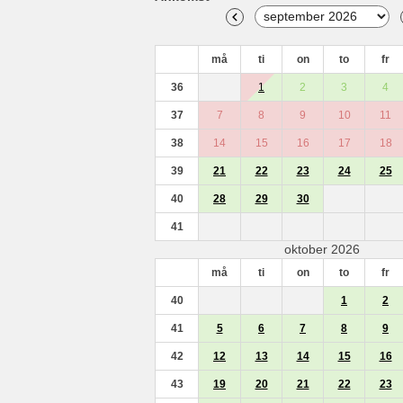
må
ti
on
to
fr
36
1
2
3
4
37
7
8
9
10
11
38
14
15
16
17
18
39
21
22
23
24
25
40
28
29
30
41
oktober 2026
må
ti
on
to
fr
40
1
2
41
5
6
7
8
9
42
12
13
14
15
16
43
19
20
21
22
23