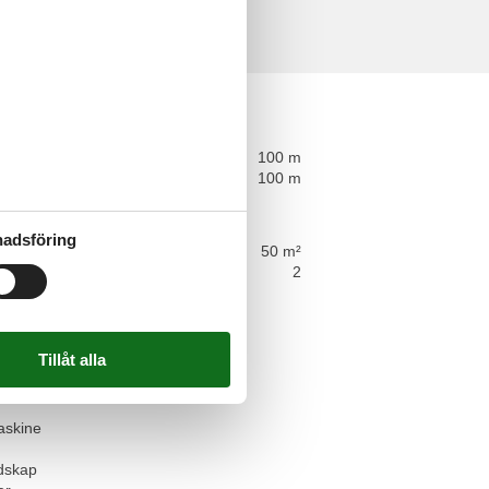
sioner
ce
tance
100 m
avstånd
100 m
läggande
älkomna
adsföring
tmeter
50 m²
2
t
sher
r
askine
dskap