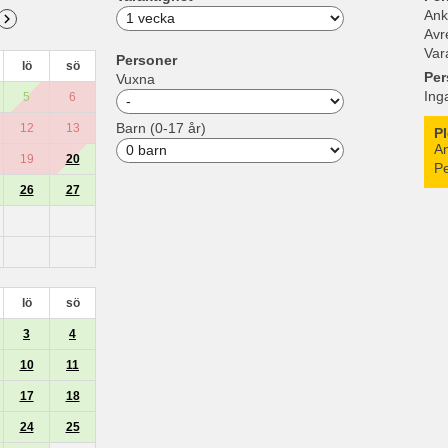
Ank
Avr
Var
Personer
lö
sö
Per
Vuxna
Ing
5
6
Barn (0-17 år)
12
13
P
An
19
20
Pe
26
27
lö
sö
3
4
10
11
17
18
24
25