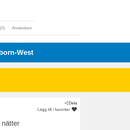
(
0
)
Användare
sborn-West
Dela
Lägg till i favoriter
 nätter