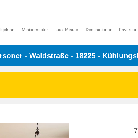
objektnr.
Minisemester
Last Minute
Destinationer
Favoriter 
ersoner
 - 
Waldstraße
 - 18225
 - Kühlung
7