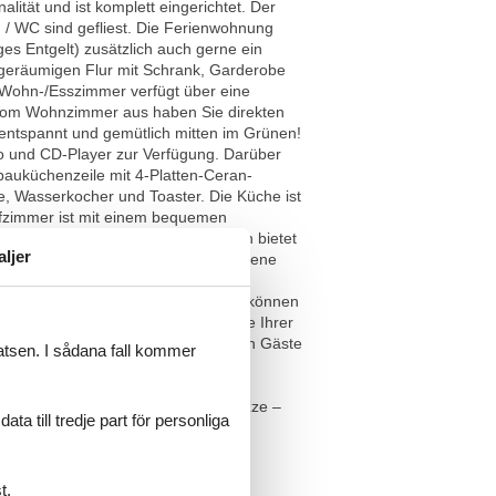
ität und ist komplett eingerichtet. Der
/ WC sind gefliest. Die Ferienwohnung
ges Entgelt) zusätzlich auch gerne ein
 geräumigen Flur mit Schrank, Garderobe
 Wohn-/Esszimmer verfügt über eine
 Vom Wohnzimmer aus haben Sie direkten
entspannt und gemütlich mitten im Grünen!
o und CD-Player zur Verfügung. Darüber
bauküchenzeile mit 4-Platten-Ceran-
e, Wasserkocher und Toaster. Die Küche ist
afzimmer ist mit einem bequemen
lichkeit für eine weitere 3. Person bietet
aljer
 Waschbecken und WC sowie eine eigene
n Eingangsbereich der Wohnung
en dem Haus parken, Ihre Fahrräder können
ei einem Fahrradverleih in der Nähe Ihrer
im Interesse unserer nichtrauchenden Gäste
latsen. I sådana fall kommer
ungen von den o.g. Vorgaben
tarbeitern möglich. Die
beigefügte Grundriss dient als Skizze –
a till tredje part för personliga
t.