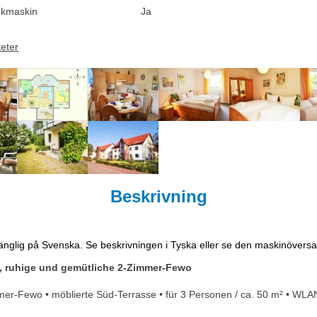
skmaskin
Ja
teter
Beskrivning
lgänglig på Svenska. Se beskrivningen i Tyska eller se den maskinöversa
, ruhige und gemütliche 2-Zimmer-Fewo
er-Fewo • möblierte Süd-Terrasse • für 3 Personen / ca. 50 m² • WLAN