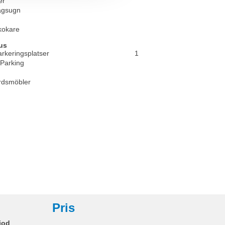
er
ågsugn
kokare
us
arkeringsplatser
1
 Parking
rdsmöbler
Pris
iod