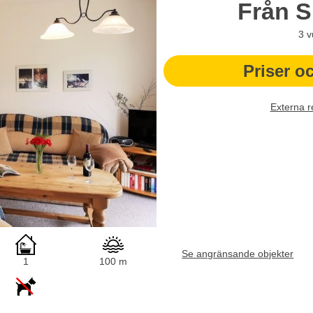
Från
S
3
v
Priser o
Externa r
Se angränsande objekter
1
100 m