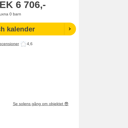
EK
6 706,-
uxna
0
barn
ch kalender
ecensioner
4,6
Se solens gång om objektet
😎