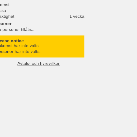
omst
esa
aktighet
1 vecka
soner
a personer tillåtna
lease notice
komst har inte valts.
rsoner har inte valts.
Avtals- och hyrevillkor