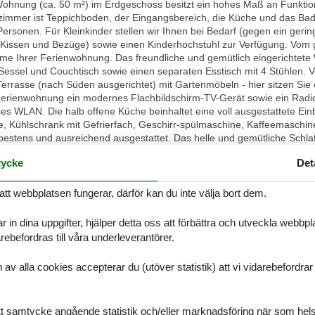
hnung (ca. 50 m²) im Erdgeschoss besitzt ein hohes Maß an Funktional
mmer ist Teppichboden, der Eingangsbereich, die Küche und das Bad 
Personen. Für Kleinkinder stellen wir Ihnen bei Bedarf (gegen ein gerin
, Kissen und Bezüge) sowie einen Kinderhochstuhl zur Verfügung. Vom
me Ihrer Ferienwohnung. Das freundliche und gemütlich eingerichtete
Sessel und Couchtisch sowie einen separaten Esstisch mit 4 Stühlen.
rrasse (nach Süden ausgerichtet) mit Gartenmöbeln - hier sitzen Sie 
 Ferienwohnung ein modernes Flachbildschirm-TV-Gerät sowie ein Radi
es WLAN. Die halb offene Küche beinhaltet eine voll ausgestattete Ein
e, Kühlschrank mit Gefrierfach, Geschirr-spülmaschine, Kaffeemaschin
 bestens und ausreichend ausgestattet. Das helle und gemütliche Schl
migen Kleiderschrank eingerichtet. Eine zusätzliche bequeme Schlafmög
ycke
Det
r. Das helle und freundliche Badezimmer verfügt über eine Dusche,
önnen Sie an der Garderobe (mit Schrank und Spiegel) im geräumige
rei auf einem zu Ihrer Wohnung gehörenden PKW-Stellplatz direkt neb
att webbplatsen fungerar, därför kan du inte välja bort dem.
 keine eigenen Fahrräder mitbringen, können Sie diese bei Interesse b
stieren ist in dieser Wohnung leider nicht möglich! Das Rauchen ist 
r in dina uppgifter, hjälper detta oss att förbättra och utveckla webbp
zen Sie hierfür die Terrasse. Vielen Dank für Ihr Verständnis! Abweich
ebefordras till våra underleverantörer.
g) sind ausschließlich nach telefonischer Rücksprache mit unseren Mi
en der Eigentümer, Irrtümer und Änderungen bleiben vorbehalten! Der 
alla cookies accepterar du (utöver statistik) att vi vidarebefordrar dat
eichend sein.
nk
ditt samtycke angående statistik och/eller marknadsföring när som hels