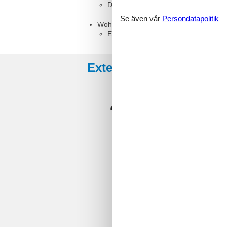
Doppelbett
Se även vår
Persondatapolitik
Wohnzimmer, 1 Person
Einzelcouch
Externa recensioner
4,6