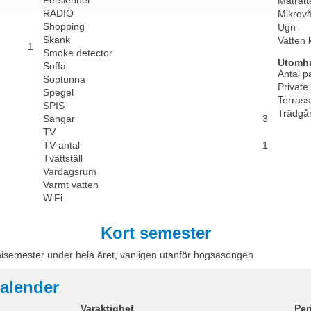
Maträtt
RADIO
Mikrov
Shopping
Ugn
Skänk
Vatten 
1
Smoke detector
Utomh
Soffa
Antal p
Soptunna
Private
Spegel
Terrass
SPIS
Trädgå
Sängar
3
TV
TV-antal
1
Tvättställ
Vardagsrum
Varmt vatten
WiFi
Kort semester
nisemester under hela året, vanligen utanför högsäsongen.
alender
Varaktighet
Per