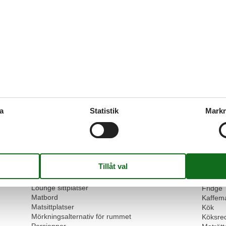
Visa alla recen
Faciliteter
Boende
Distan
Bäddsoffor för en
1
SeaDis
Cd
Strand
Dagspa
Grund
Dammsugare
Barn v
a
Statistik
Markn
Digital tv
Kvadra
Dubbelsängar
1
RUM
FAMILJ
Rökfritt
Fåtölj
Garderob
Kök
Heating
Brödros
Internet
Dishwa
Kultur
Freeze
Lounge sittplatser
Fridge
Matbord
Kaffem
Matsittplatser
Kök
Mörkningsalternativ för rummet
Köksre
Persienner