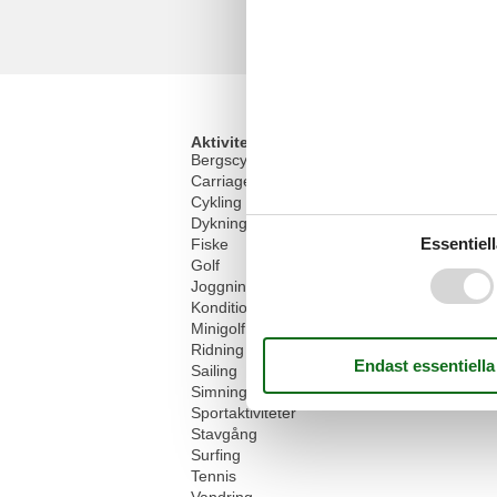
Aktiviteter
Bergscykling
Carriage rides
Cykling
Dykning
Essentiell
Fiske
Golf
Joggning
Konditionsträning
Minigolf
Ridning
Sailing
Simning
Sportaktiviteter
Stavgång
Surfing
Tennis
Vandring