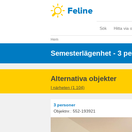
Sök
Hitta via 
Hem
Semesterlägenhet - 3 p
Alternativa objekter
I närheten (1.104)
3 personer
Objektnr.:
552-193921