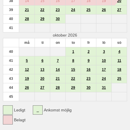
38
14
15
16
17
18
19
20
39
21
22
23
24
25
26
27
40
28
29
30
41
oktober 2026
må
ti
on
to
fr
lö
sö
40
1
2
3
4
41
5
6
7
8
9
10
11
42
12
13
14
15
16
17
18
43
19
20
21
22
23
24
25
44
26
27
28
29
30
31
45
Ledigt
Ankomst möjlig
Belagt