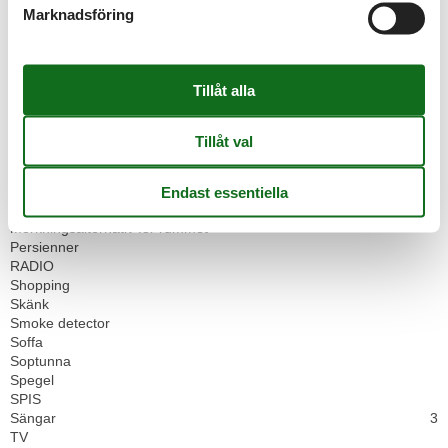
Dammsugare
Marknadsföring
Digital tv
Dubbelsängar
1
FAMILJ
Fåtölj
Garderob
Heating
Internet
Kultur
Lounge sittplatser
Matbord
Matsittplatser
Mörkningsalternativ för rummet
Persienner
RADIO
Shopping
Skänk
Smoke detector
Soffa
Soptunna
Spegel
SPIS
Sängar
3
TV