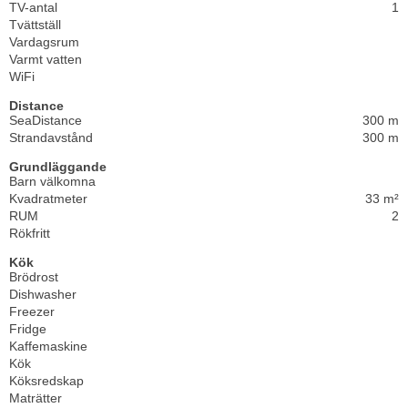
TV-antal
1
Tvättställ
Vardagsrum
Varmt vatten
WiFi
Distance
SeaDistance
300 m
Strandavstånd
300 m
Grundläggande
Barn välkomna
Kvadratmeter
33 m²
RUM
2
Rökfritt
Kök
Brödrost
Dishwasher
Freezer
Fridge
Kaffemaskine
Kök
Köksredskap
Maträtter