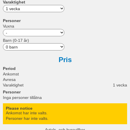
Varaktighet
Personer
Vuxna
Barn (0-17 år)
Pris
Period
Ankomst
Avresa
Varaktighet
1 vecka
Personer
Inga personer tillåtna
Please notice
Ankomst har inte valts.
Personer har inte valts.
Avtals- och hyrevillkor