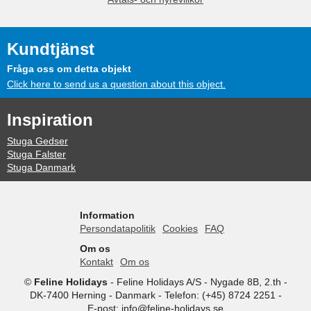
Kundtjänst
Fråga oss om detta objekt
Click here to send us a question about this object.
Inspiration
Stuga Gedser
Stuga Falster
Stuga Danmark
Information
Persondatapolitik
Cookies
FAQ
Om os
Kontakt
Om os
©
Feline Holidays
-
Feline Holidays A/S
-
Nygade 8B, 2.th -
DK-7400
Herning
-
Danmark -
Telefon:
(+45) 8724 2251
-
E-post:
info@feline-holidays.se