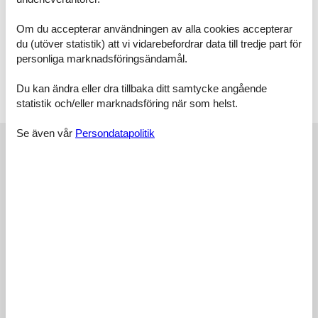
Raumaufteilung
Schlafzimmer, 2 Personen
Verdunklungsvorhänge, Kleiderschrank
Om du accepterar användningen av alla cookies accepterar
Doppelbett
du (utöver statistik) att vi vidarebefordrar data till tredje part för
personliga marknadsföringsändamål.
Wohnzimmer, 1 Person
Kleiderschrank
Du kan ändra eller dra tillbaka ditt samtycke angående
Einzelcouch
statistik och/eller marknadsföring när som helst.
Se även vår
Persondatapolitik
Externa recensioner
Våra gästrecensioner
Externa recensioner
4,6
14 externa recensioner
4,3
juni 2026
Allmän:
Ruhige Lage und Strandnähe