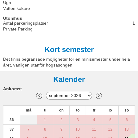
Ugn
Vatten kokare
Utomhus
Antal parkeringsplatser
1
Private Parking
Kort semester
Det finns begränsade möjligheter för en minisemester under hela
året, vanligen utanför högsäsongen.
Kalender
Ankomst
må
ti
on
to
fr
lö
sö
36
1
2
3
4
5
6
37
7
8
9
10
11
12
13