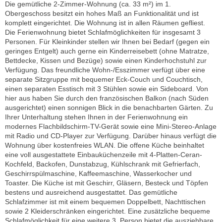
Die gemütliche 2-Zimmer-Wohnung (ca. 33 m²) im 1.
Obergeschoss besitzt ein hohes Maß an Funktionalität und ist
komplett eingerichtet. Die Wohnung ist in allen Räumen gefliest.
Die Ferienwohnung bietet Schlafmöglichkeiten für insgesamt 3
Personen. Für Kleinkinder stellen wir Ihnen bei Bedarf (gegen ein
geringes Entgelt) auch gerne ein Kinderreisebett (ohne Matratze,
Bettdecke, Kissen und Bezüge) sowie einen Kinderhochstuhl zur
Verfügung. Das freundliche Wohn-/Esszimmer verfügt über eine
separate Sitzgruppe mit bequemer Eck-Couch und Couchtisch,
einen separaten Esstisch mit 3 Stühlen sowie ein Sideboard. Von
hier aus haben Sie durch den französischen Balkon (nach Süden
ausgerichtet) einen sonnigen Blick in die benachbarten Gärten. Zu
Ihrer Unterhaltung stehen Ihnen in der Ferienwohnung ein
modernes Flachbildschirm-TV-Gerät sowie eine Mini-Stereo-Anlage
mit Radio und CD-Player zur Verfügung. Darüber hinaus verfügt die
Wohnung über kostenfreies WLAN. Die offene Küche beinhaltet
eine voll ausgestattete Einbauküchenzeile mit 4-Platten-Ceran-
Kochfeld, Backofen, Dunstabzug, Kühlschrank mit Gefrierfach,
Geschirrspülmaschine, Kaffeemaschine, Wasserkocher und
Toaster. Die Küche ist mit Geschirr, Gläsern, Besteck und Töpfen
bestens und ausreichend ausgestattet. Das gemütliche
Schlafzimmer ist mit einem bequemen Doppelbett, Nachttischen
sowie 2 Kleiderschränken eingerichtet. Eine zusätzliche bequeme
Schlafmöglichkeit für eine weitere 3. Person bietet die ausziehbare