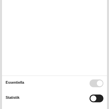
Joggning
Konditionsträning
Minigolf
Ridning
Sailing
Simning
Sportaktiviteter
Stavgång
Surfing
Tennis
Vandring
Vattensport
Badrum
Antal duschar
1
DUSCH
Hårtork
Tvättställ
Essentiella
WC
Boende
Bäddsoffor för en
1
Statistik
Cd
Dagspa