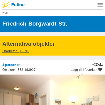
Hem
Friedrich-Borgwardt-Str.
 - Kühlungsb
 - 18225
Alternativa objekter
I närheten (1.876)
Dela
3 personer
Objektnr.:
552-193927
Lägg till i favoriter