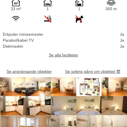
33 m²
1
1
300 m
Erbjuder minisemester
Ja
Parabol/kabel TV
Ja
Diskmaskin
Ja
Se alla faciliteter
Se angränsande objekter
Se solens gång om objektet
😎