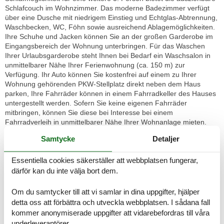
Schlafcouch im Wohnzimmer. Das moderne Badezimmer verfügt
über eine Dusche mit niedrigem Einstieg und Echtglas-Abtrennung,
Waschbecken, WC, Föhn sowie ausreichend Ablagemöglichkeiten.
Ihre Schuhe und Jacken können Sie an der großen Garderobe im
Eingangsbereich der Wohnung unterbringen. Für das Waschen
Ihrer Urlaubsgarderobe steht Ihnen bei Bedarf ein Waschsalon in
unmittelbarer Nähe Ihrer Ferienwohnung (ca. 150 m) zur
Verfügung. Ihr Auto können Sie kostenfrei auf einem zu Ihrer
Wohnung gehörenden PKW-Stellplatz direkt neben dem Haus
parken, Ihre Fahrräder können in einem Fahrradkeller des Hauses
untergestellt werden. Sofern Sie keine eigenen Fahrräder
mitbringen, können Sie diese bei Interesse bei einem
Fahrradverleih in unmittelbarer Nähe Ihrer Wohnanlage mieten.
Das Mitbringen von Haustieren ist in dieser Wohnung leider nicht
Samtycke
Detaljer
möglich! Das Rauchen ist im Interesse unserer nichtrauchenden
Gäste in der Wohnung nicht gestattet - vielen Dank für Ihr
Essentiella cookies säkerställer att webbplatsen fungerar,
Verständnis! Abweichungen von den o.g. Vorgaben
(Mindestübernachtungen / lückenlose Buchung) sind ausschließlich
därför kan du inte välja bort dem.
nach telefonischer Rücksprache mit unseren Mitarbeitern möglich.
Die Ausstattungsbeschreibung beruht auf Angaben der Eigentümer,
Om du samtycker till att vi samlar in dina uppgifter, hjälper
Irrtümer und Änderungen bleiben vorbehalten! Der beigefügte
detta oss att förbättra och utveckla webbplatsen. I sådana fall
Grundriss dient als Skizze – die tatsächliche Möblierung kann leicht
kommer anonymiserade uppgifter att vidarebefordras till våra
abweichend sein.
underleverantörer.