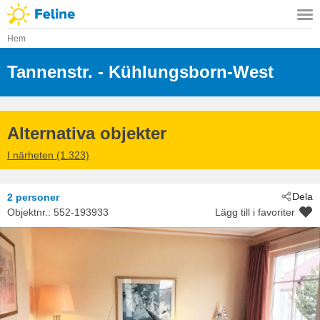
Hem
Tannenstr.
 - Kühlungsborn-West
 - 18225
Alternativa objekter
I närheten (1.323)
Dela
2 personer
Objektnr.:
552-193933
Lägg till i favoriter