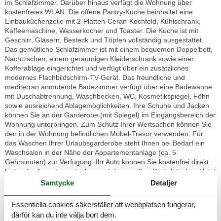
im Schlafzimmer. Darüber hinaus verfügt die Wohnung über
kostenfreies WLAN. Die offene Pantry-Küche beinhaltet eine
Einbauküchenzeile mit 2-Platten-Ceran-Kochfeld, Kühlschrank,
Kaffeemaschine, Wasserkocher und Toaster. Die Küche ist mit
Geschirr, Gläsern, Besteck und Töpfen vollständig ausgestattet.
Das gemütliche Schlafzimmer ist mit einem bequemen Doppelbett,
Nachttischen, einem geräumigen Kleiderschrank sowie einer
Kofferablage eingerichtet und verfügt über ein zusätzliches
modernes Flachbildschirm-TV-Gerät. Das freundliche und
mediterran anmutende Badezimmer verfügt über eine Badewanne
mit Duschabtrennung, Waschbecken, WC, Kosmetikspiegel, Föhn
sowie ausreichend Ablagemöglichkeiten. Ihre Schuhe und Jacken
können Sie an der Garderobe (mit Spiegel) im Eingangsbereich der
Wohnung unterbringen. Zum Schutz Ihrer Wertsachen können Sie
den in der Wohnung befindlichen Möbel-Tresor verwenden. Für
das Waschen Ihrer Urlaubsgarderobe steht Ihnen bei Bedarf ein
Waschsalon in der Nähe der Appartementanlage (ca. 5
Gehminuten) zur Verfügung. Ihr Auto können Sie kostenfrei direkt
hinter der Appartementanlage auf dem großen Parkplatz des „Hotel
Residenz Waldkrone“ parken. Sofern Sie keine eigenen Fahrräder
Samtycke
Detaljer
mitbringen, können Sie diese bei Interesse bei einem
Fahrradverleih in unmittelbarer Nähe Ihrer Wohnanlage mieten. Mit
Essentiella cookies säkerställer att webbplatsen fungerar,
dem Fahrstuhl gelangen Sie bequem in alle Etagen der
därför kan du inte välja bort dem.
Appartementanlage. Das Mitbringen von Haustieren ist in dieser