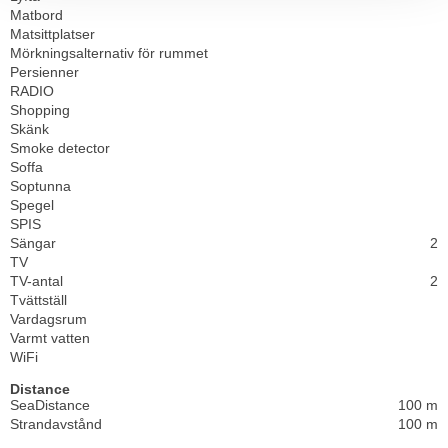
Matbord
Matsittplatser
Mörkningsalternativ för rummet
Persienner
RADIO
Shopping
Skänk
Smoke detector
Soffa
Soptunna
Spegel
SPIS
Sängar
2
TV
TV-antal
2
Tvättställ
Vardagsrum
Varmt vatten
WiFi
Distance
SeaDistance
100 m
Strandavstånd
100 m