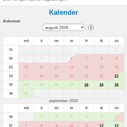
Kalender
Ankomst
må
ti
on
to
fr
lö
sö
31
1
2
32
3
4
5
6
7
8
9
33
10
11
12
13
14
15
16
34
17
18
19
20
21
22
23
35
24
25
26
27
28
29
30
36
31
september 2026
må
ti
on
to
fr
lö
sö
36
1
2
3
4
5
6
37
7
8
9
10
11
12
13