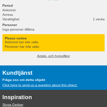
Period
Ankomst
Avresa
Varaktighet
1 vecka
Personer
Inga personer tillåtna
Please notice
Ankomst har inte valts.
Personer har inte valts.
Avtals- och hyrevillkor
Kundtjänst
Fråga oss om detta objekt
Click here to send us a question about this object.
Inspiration
Stuga Gedser