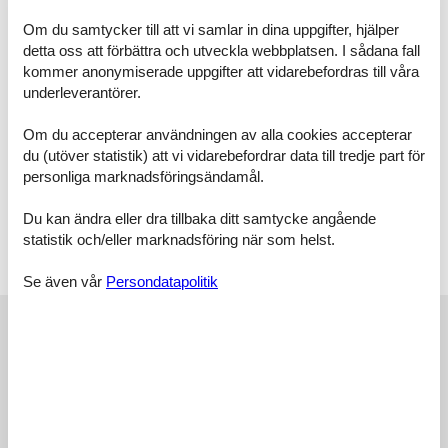
Wohnung leider nicht möglich! Das Rauchen ist im Interesse
Om du samtycker till att vi samlar in dina uppgifter, hjälper
unserer nichtrauchenden Gäste in der Wohnung nicht gestattet,
detta oss att förbättra och utveckla webbplatsen. I sådana fall
bitte benutzen Sie hierfür den Balkon. Vielen Dank für Ihr
Verständnis! Abweichungen von den o.g. Vorgaben
kommer anonymiserade uppgifter att vidarebefordras till våra
(Mindestübernachtungen / lückenlose Buchung) sind ausschließlich
underleverantörer.
nach telefonischer Rücksprache mit unseren Mitarbeitern möglich.
Die Ausstattungsbeschreibung beruht auf Angaben der Eigentümer,
Om du accepterar användningen av alla cookies accepterar
Irrtümer und Änderungen bleiben vorbehalten! Der beigefügte
du (utöver statistik) att vi vidarebefordrar data till tredje part för
Grundriss dient als Skizze – die tatsächliche Möblierung kann leicht
personliga marknadsföringsändamål.
abweichend sein.
Raumaufteilung
Schlafzimmer, 2 Personen
Du kan ändra eller dra tillbaka ditt samtycke angående
Verdunklungsvorhänge, Kleiderschrank
statistik och/eller marknadsföring när som helst.
Doppelbett
Se även vår
Persondatapolitik
Externa recensioner
Våra gästrecensioner
Externa recensioner
4,7