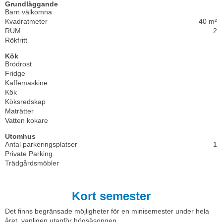
Grundläggande
Barn välkomna
Kvadratmeter
40 m²
RUM
2
Rökfritt
Kök
Brödrost
Fridge
Kaffemaskine
Kök
Köksredskap
Maträtter
Vatten kokare
Utomhus
Antal parkeringsplatser
1
Private Parking
Trädgårdsmöbler
Kort semester
Det finns begränsade möjligheter för en minisemester under hela
året, vanligen utanför högsäsongen.