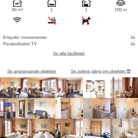
40 m²
1
1
100 m
Erbjuder minisemester
Ja
Parabol/kabel TV
Ja
Se alla faciliteter
Se angränsande objekter
Se solens gång om objektet
😎