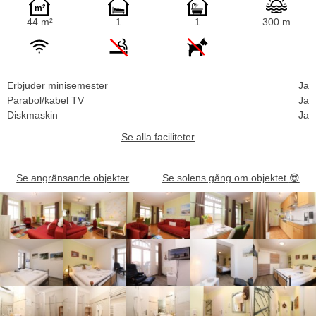
44 m²
1
1
300 m
Erbjuder minisemester
Ja
Parabol/kabel TV
Ja
Diskmaskin
Ja
Se alla faciliteter
Se angränsande objekter
Se solens gång om objektet
😎