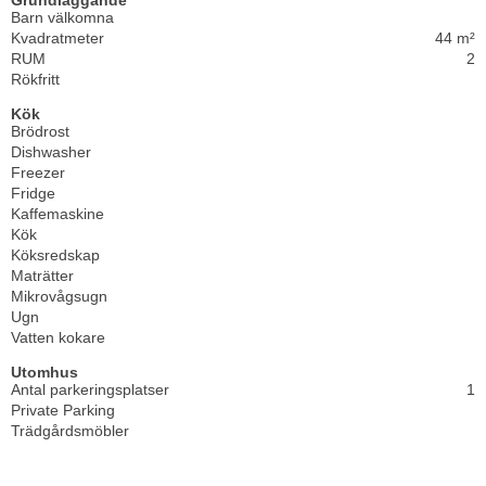
Grundläggande
Barn välkomna
Kvadratmeter
44 m²
RUM
2
Rökfritt
Kök
Brödrost
Dishwasher
Freezer
Fridge
Kaffemaskine
Kök
Köksredskap
Maträtter
Mikrovågsugn
Ugn
Vatten kokare
Utomhus
Antal parkeringsplatser
1
Private Parking
Trädgårdsmöbler