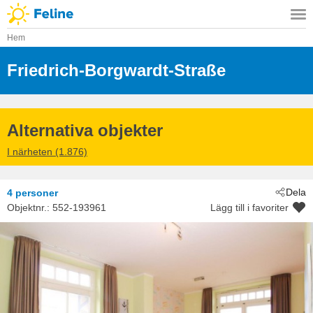
Hem
Friedrich-Borgwardt-Straße
 - Kühlun
 - 18225
Alternativa objekter
I närheten (1.876)
Dela
4 personer
Objektnr.:
552-193961
Lägg till i favoriter