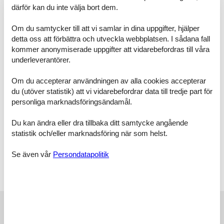
mitbringen, können Sie diese bei Interesse bei einem
därför kan du inte välja bort dem.
Fahrradverleih in unmittelbarer Nähe Ihrer Wohnanlage mieten.
Das Mitbringen von Haustieren ist in dieser Wohnung leider nicht
Om du samtycker till att vi samlar in dina uppgifter, hjälper
möglich! Das Rauchen ist im Interesse unserer nichtrauchenden
detta oss att förbättra och utveckla webbplatsen. I sådana fall
Gäste in der Wohnung nicht gestattet, bitte benutzen Sie hierfür
kommer anonymiserade uppgifter att vidarebefordras till våra
den Balkon. Vielen Dank für Ihr Verständnis! Abweichungen von
underleverantörer.
den o.g. Vorgaben (Mindestübernachtungen / lückenlose Buchung)
sind ausschließlich nach telefonischer Rücksprache mit unseren
Mitarbeitern möglich. Die Ausstattungsbeschreibung beruht auf
Om du accepterar användningen av alla cookies accepterar
Angaben der Eigentümer, Irrtümer und Änderungen bleiben
du (utöver statistik) att vi vidarebefordrar data till tredje part för
vorbehalten! Der beigefügte Grundriss dient als Skizze – die
personliga marknadsföringsändamål.
tatsächliche Möblierung kann leicht abweichend sein.
Raumaufteilung
Du kan ändra eller dra tillbaka ditt samtycke angående
Schlafzimmer, 2 Personen
statistik och/eller marknadsföring när som helst.
Verdunklungsvorhänge, Kleiderschrank
Doppelbett
Se även vår
Persondatapolitik
Wohnzimmer, 2 Personen
Doppelcouch
Externa recensioner
Våra gästrecensioner
Externa recensioner