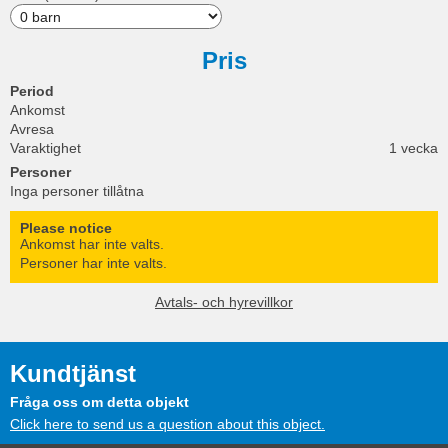
Pris
Period
Ankomst
Avresa
Varaktighet
1 vecka
Personer
Inga personer tillåtna
Please notice
Ankomst har inte valts.
Personer har inte valts.
Avtals- och hyrevillkor
Kundtjänst
Fråga oss om detta objekt
Click here to send us a question about this object.