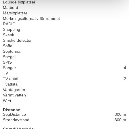
Lounge sittplatser
Matbord
Matsittplatser
Mörkningsalternativ för rummet
RADIO
Shopping
Skänk
Smoke detector
Soffa
Soptunna
Spegel
SPIS
Sängar
4
TV
TV-antal
2
Tvättställ
Vardagsrum
Varmt vatten
WiFi
Distance
SeaDistance
300 m
Strandavstånd
300 m