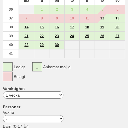
må
ti
on
to
fr
lö
sö
36
1
2
3
4
5
6
37
7
8
9
10
11
12
13
38
14
15
16
17
18
19
20
39
21
22
23
24
25
26
27
40
28
29
30
41
Ledigt
Ankomst möjlig
Belagt
Varaktighet
Personer
Vuxna
Barn (0-17 år)