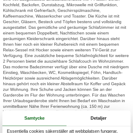
Kochfeld, Backofen, Dunstabzug, Mikrowelle mit Grillfunktion,
Kühlschrank mit Gefrierfach, Geschirrspülmaschine,
Kaffeemaschine, Wasserkocher und Toaster. Die Küche ist mit
Geschirr, Gläsern, Besteck und Töpfen bestens und vollständig
ausgestattet. Das gemütliche und geräumige Schlafzimmer ist mit
einem bequemen Doppelbett, Nachttischen sowie einem
geräumigen Kleiderschrank eingerichtet. Darüber hinaus steht
Ihnen hier noch ein kleiner Ruhebereich mit einem bequemen
Relax-Sessel mit Hocker sowie einem weiteren TV-Gerät zur
Verfügung. Eine zusätzliche bequeme Schlafmöglichkeit für weitere
2 Personen bietet die ausziehbare Schlafcouch im Wohnzimmer.
Das moderne Badezimmer verfügt über eine Dusche mit niedrigem
Einstieg, Waschbecken, WC, Kosmetikspiegel, Föhn, Handtuch-
Heizkörper sowie ausreichend Ablagemöglichkeiten. Darüber
hinaus gehört noch ein kleiner Abstellraum für Koffer und Gepäck
zur Wohnung. Ihre Schuhe und Jacken können Sie an der
Garderobe im Flur der Wohnung unterbringen. Für das Waschen
Ihrer Urlaubsgarderobe steht Ihnen bei Bedarf ein Waschsalon in
unmittelbarer Nähe Ihrer Ferienwohnung (ca. 150 m) zur
Verfügung. Ihr Auto können Sie kostenfrei auf einem zu Ihrer
Wohnung gehörenden PKW-Stellplatz direkt neben dem Haus
Samtycke
Detaljer
parken, Ihre Fahrräder können in einem Fahrradkeller des Hauses
untergestellt werden. Sofern Sie keine eigenen Fahrräder
Essentiella cookies säkerställer att webbplatsen fungerar,