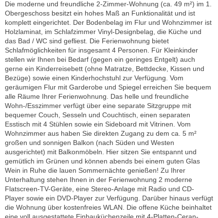
Die moderne und freundliche 2-Zimmer-Wohnung (ca. 49 m²) im 1.
Obergeschoss besitzt ein hohes Maß an Funktionalität und ist
komplett eingerichtet. Der Bodenbelag im Flur und Wohnzimmer ist
Holzlaminat, im Schlafzimmer Vinyl-Designbelag, die Küche und
das Bad / WC sind gefliest. Die Ferienwohnung bietet
Schlafmöglichkeiten für insgesamt 4 Personen. Für Kleinkinder
stellen wir Ihnen bei Bedarf (gegen ein geringes Entgelt) auch
gerne ein Kinderreisebett (ohne Matratze, Bettdecke, Kissen und
Bezüge) sowie einen Kinderhochstuhl zur Verfügung. Vom
geräumigen Flur mit Garderobe und Spiegel erreichen Sie bequem
alle Räume Ihrer Ferienwohnung. Das helle und freundliche
Wohn-/Esszimmer verfügt über eine separate Sitzgruppe mit
bequemer Couch, Sesseln und Couchtisch, einen separaten
Esstisch mit 4 Stühlen sowie ein Sideboard mit Vitrinen. Vom
Wohnzimmer aus haben Sie direkten Zugang zu dem ca. 5 m²
großen und sonnigen Balkon (nach Süden und Westen
ausgerichtet) mit Balkonmöbeln. Hier sitzen Sie entspannt und
gemütlich im Grünen und können abends bei einem guten Glas
Wein in Ruhe die lauen Sommernächte genießen! Zu Ihrer
Unterhaltung stehen Ihnen in der Ferienwohnung 2 moderne
Flatscreen-TV-Geräte, eine Stereo-Anlage mit Radio und CD-
Player sowie ein DVD-Player zur Verfügung. Darüber hinaus verfügt
die Wohnung über kostenfreies WLAN. Die offene Küche beinhaltet
eine voll ausgestattete Einbauküchenzeile mit 4-Platten-Ceran-