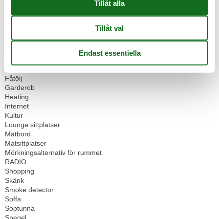
WC
Boende
Dagspa
Dammsugare
Digital tv
Dubbelsängar
1
FAMILJ
Fåtölj
Garderob
Heating
Internet
Kultur
Lounge sittplatser
Matbord
Matsittplatser
Mörkningsalternativ för rummet
RADIO
Shopping
Skänk
Smoke detector
Soffa
Soptunna
Spegel