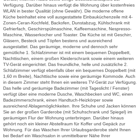
Verfügung. Darüber hinaus verfügt die Wohnung über kostenfreies
WLAN in bester Qualität (ohne Gewähr). Die moderne offene
Küche beinhaltet eine voll ausgestattete Einbauküchenzeile mit 4-
Zonen-Ceran-Kochfeld, Backofen, Dunstabzug, Kühlschrank mit
Gefrierfach, Geschirrspülmaschine, Kaffeemaschine, Nespresso-
Maschine, Wasserkocher und Toaster. Die Küche ist mit Geschirr,
Gläsern, Besteck und Töpfen bestens und ausreichend
ausgestattet. Das geräumige, moderne und dennoch sehr
gemütliche 1. Schlafzimmer ist mit einem bequemen Doppelbett,
Nachttischen, einem großen Kleiderschrank sowie einem weiteren
TV-Gerät eingerichtet. Das freundliche, helle und zusätzliche 2.
Schlafzimmer verfügt ebenfalls über ein bequemes Doppelbett (mit
1,60 m Breite), Nachttische sowie eine geräumige Kommode. Auch
in diesem Zimmer steht Ihnen ein weiteres TV-Gerät zur Verfügung.
Das helle und geräumige Badezimmer (mit Tageslicht / Fenster)
verfügt über eine moderne Dusche, Waschbecken und WC, einen
Badezimmerschrank, einen Handtuch-Heizkörper sowie
ausreichend Ablagemöglichkeiten. Ihre Schuhe und Jacken können
Sie an der großen Garderobe (mit Schuhschrank und Spiegel) im
geräumigen Flur der Wohnung unterbringen. Darüber hinaus
gehört noch ein kleiner Abstellraum für Koffer und Gepäck zur
Wohnung. Für das Waschen Ihrer Urlaubsgarderobe steht Ihnen
bei Bedarf ein Waschsalon in unmittelbarer Nähe Ihrer