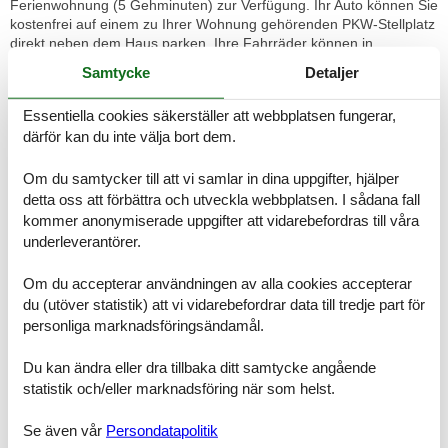
Ferienwohnung (5 Gehminuten) zur Verfügung. Ihr Auto können Sie
kostenfrei auf einem zu Ihrer Wohnung gehörenden PKW-Stellplatz
direkt neben dem Haus parken, Ihre Fahrräder können in
mehreren Hofbereichen der Wohnanlage in Fahrradständern
Samtycke
Detaljer
abgestellt werden. Sofern Sie keine eigenen Fahrräder mitbringen,
können Sie diese bei Interesse bei einem Fahrradverleih in
Essentiella cookies säkerställer att webbplatsen fungerar,
unmittelbarer Nähe Ihrer Wohnanlage mieten. Das Mitbringen von
därför kan du inte välja bort dem.
Haustieren ist in dieser Wohnung leider nicht möglich! Das
Rauchen ist im Interesse unserer nichtrauchenden Gäste in der
Wohnung nicht gestattet, bitte benutzen Sie hierfür die Terrasse /
Om du samtycker till att vi samlar in dina uppgifter, hjälper
den Außenbereich. Vielen Dank für Ihr Verständnis! In dem in
detta oss att förbättra och utveckla webbplatsen. I sådana fall
unmittelbarer Nähe liegenden Restaurant „Feels“ (Anglersteig 2)
kommer anonymiserade uppgifter att vidarebefordras till våra
mit großer Außenterrasse haben Sie die Möglichkeit, von 08.00 –
underleverantörer.
12.00 Uhr lecker zu frühstücken oder sich am Abend mit
geschmackvollen Gerichten, ausgewählten Weinen oder
Om du accepterar användningen av alla cookies accepterar
besonderen Cocktailspezialitäten verwöhnen zu lassen. Viele
du (utöver statistik) att vi vidarebefordrar data till tredje part för
weitere Gaststätten und Restaurants finden Sie in nächster
personliga marknadsföringsändamål.
fußläufiger Umgebung. Ein Wäschepaket (komplette Bettwäsche –
die Betten werden bereits bezogen, ein großes Duschtuch, zwei
Handtücher, ein Duschvorleger und ein Geschirrtuch) kann
Du kan ändra eller dra tillbaka ditt samtycke angående
kostenpflichtig als Erstausstattung dazu gebucht werden. Der
statistik och/eller marknadsföring när som helst.
Wohnungspreis bezieht sich auf die Nutzung mit 2 Personen. Bei
Nutzung mit mehr Personen ist für jede weitere Person ein Aufpreis
Se även vår
Persondatapolitik
in Höhe von 10,00 € / Person / Nacht zu beachten. Abweichungen