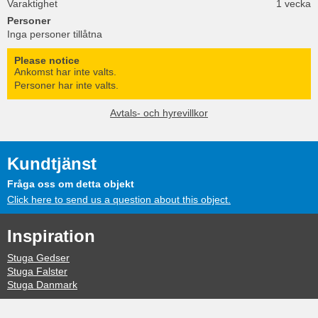
Varaktighet
1 vecka
Personer
Inga personer tillåtna
Please notice
Ankomst har inte valts.
Personer har inte valts.
Avtals- och hyrevillkor
Kundtjänst
Fråga oss om detta objekt
Click here to send us a question about this object.
Inspiration
Stuga Gedser
Stuga Falster
Stuga Danmark