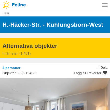
Hem
H.-Häcker-Str.
 - Kühlungsborn-West
 - 18225
Alternativa objekter
I närheten (1.401)
Dela
4 personer
Objektnr.:
552-194082
Lägg till i favoriter