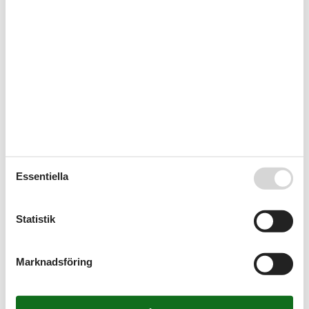
Aktiviteter
Bergscykling
Carriage rides
Cykling
Dykning
Fiske
Golf
Joggning
Konditionsträning
Minigolf
Ridning
Sailing
Simning
Essentiella
Sportaktiviteter
Stavgång
Surfing
Statistik
Tennis
Vandring
Vattensport
Marknadsföring
Badrum
Badrumsfönster
DUSCH
Tvättställ