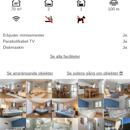
70 m²
2
1
100 m
Erbjuder minisemester
Ja
Parabol/kabel TV
Ja
Diskmaskin
Ja
Se alla faciliteter
Se angränsande objekter
Se solens gång om objektet
😎