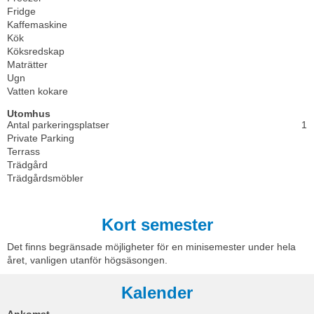
Fridge
Kaffemaskine
Kök
Köksredskap
Maträtter
Ugn
Vatten kokare
Utomhus
Antal parkeringsplatser
1
Private Parking
Terrass
Trädgård
Trädgårdsmöbler
Kort semester
Det finns begränsade möjligheter för en minisemester under hela
året, vanligen utanför högsäsongen.
Kalender
Ankomst