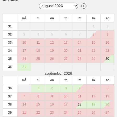
må
ti
on
to
fr
lö
sö
31
1
2
32
3
4
5
6
7
8
9
33
10
11
12
13
14
15
16
34
17
18
19
20
21
22
23
35
24
25
26
27
28
29
30
36
31
september 2026
må
ti
on
to
fr
lö
sö
36
1
2
3
4
5
6
37
7
8
9
10
11
12
13
38
14
15
16
17
18
19
20
39
21
22
23
24
25
26
27