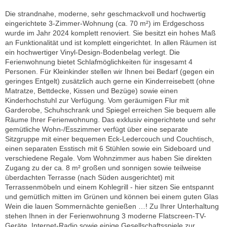
Die strandnahe, moderne, sehr geschmackvoll und hochwertig
eingerichtete 3-Zimmer-Wohnung (ca. 70 m²) im Erdgeschoss
wurde im Jahr 2024 komplett renoviert. Sie besitzt ein hohes Maß
an Funktionalität und ist komplett eingerichtet. In allen Räumen ist
ein hochwertiger Vinyl-Design-Bodenbelag verlegt. Die
Ferienwohnung bietet Schlafmöglichkeiten für insgesamt 4
Personen. Für Kleinkinder stellen wir Ihnen bei Bedarf (gegen ein
geringes Entgelt) zusätzlich auch gerne ein Kinderreisebett (ohne
Matratze, Bettdecke, Kissen und Bezüge) sowie einen
Kinderhochstuhl zur Verfügung. Vom geräumigen Flur mit
Garderobe, Schuhschrank und Spiegel erreichen Sie bequem alle
Räume Ihrer Ferienwohnung. Das exklusiv eingerichtete und sehr
gemütliche Wohn-/Esszimmer verfügt über eine separate
Sitzgruppe mit einer bequemen Eck-Ledercouch und Couchtisch,
einen separaten Esstisch mit 6 Stühlen sowie ein Sideboard und
verschiedene Regale. Vom Wohnzimmer aus haben Sie direkten
Zugang zu der ca. 8 m² großen und sonnigen sowie teilweise
überdachten Terrasse (nach Süden ausgerichtet) mit
Terrassenmöbeln und einem Kohlegrill - hier sitzen Sie entspannt
und gemütlich mitten im Grünen und können bei einem guten Glas
Wein die lauen Sommernächte genießen …! Zu Ihrer Unterhaltung
stehen Ihnen in der Ferienwohnung 3 moderne Flatscreen-TV-
Geräte, Internet-Radio sowie einige Gesellschaftsspiele zur