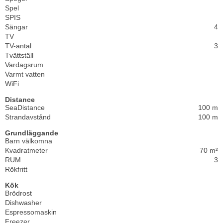
Spel
SPIS
Sängar
4
TV
TV-antal
3
Tvättställ
Vardagsrum
Varmt vatten
WiFi
Distance
SeaDistance
100 m
Strandavstånd
100 m
Grundläggande
Barn välkomna
Kvadratmeter
70 m²
RUM
3
Rökfritt
Kök
Brödrost
Dishwasher
Espressomaskin
Freezer