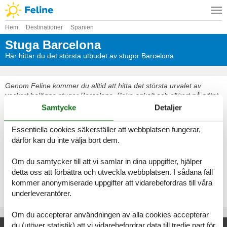
Hem
Destinationer
Spanien
Stuga Barcelona
Här hittar du det största utbudet av stugor Barcelona
Genom Feline kommer du alltid att hitta det största urvalet av
vackert belägna stugor Barcelona. Boka enkelt och säkert på nätet
eller kontakta oss om du har frågor.
Samtycke
Detaljer
Välj bland 42 stugor
Essentiella cookies säkerställer att webbplatsen fungerar,
därför kan du inte välja bort dem.
Se fram emot en underbar semester med gott om tid för varandra i
en vacker stuga Barcelona
Om du samtycker till att vi samlar in dina uppgifter, hjälper
detta oss att förbättra och utveckla webbplatsen. I sådana fall
Välj bland 42 stugor
kommer anonymiserade uppgifter att vidarebefordras till våra
underleverantörer.
Om du accepterar användningen av alla cookies accepterar
du (utöver statistik) att vi vidarebefordrar data till tredje part för