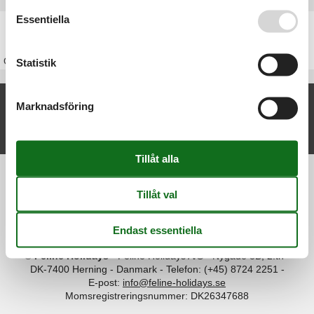
Se även vår
Persondatapolitik
Essentiella
Stuga Frankrike
Om
Frankrike
Statistik
Nya artiklar om Bourgogne
Marknadsföring
Stuga Bourgogne
Visa lista
Information
Persondatapolitik
Cookies
FAQ
Om os
Kontakt
Om os
©
Feline Holidays
-
Feline Holidays A/S
-
Nygade 8B, 2.th -
DK-7400
Herning
-
Danmark -
Telefon:
(+45) 8724 2251
-
E-post:
info@feline-holidays.se
Momsregistreringsnummer: DK26347688