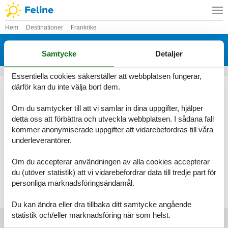
Hem
Destinationer
Frankrike
Stuga Bourgogne
Samtycke
Detaljer
Här hittar du det största utbudet av stugor Bourgogne
Essentiella cookies säkerställer att webbplatsen fungerar,
Genom Feline kommer du alltid att hitta det största urvalet av
därför kan du inte välja bort dem.
vackert belägna stugor Bourgogne. Boka enkelt och säkert på nätet
eller kontakta oss om du har frågor.
Om du samtycker till att vi samlar in dina uppgifter, hjälper
detta oss att förbättra och utveckla webbplatsen. I sådana fall
Välj bland 62 stugor
kommer anonymiserade uppgifter att vidarebefordras till våra
underleverantörer.
Se fram emot en underbar semester med gott om tid för varandra i
en vacker stuga Bourgogne
Om du accepterar användningen av alla cookies accepterar
du (utöver statistik) att vi vidarebefordrar data till tredje part för
Välj bland 62 stugor
personliga marknadsföringsändamål.
Du kan ändra eller dra tillbaka ditt samtycke angående
statistik och/eller marknadsföring när som helst.
Huvudtoppartiklar