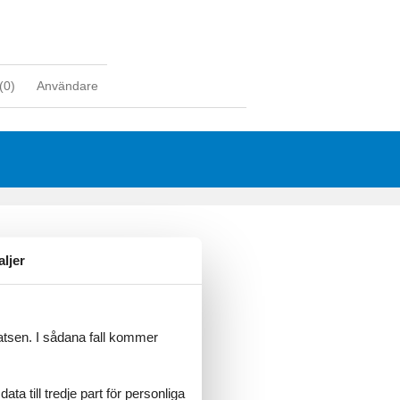
(
0
)
Användare
aljer
latsen. I sådana fall kommer
a till tredje part för personliga