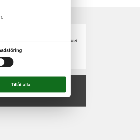
t.
ortugal. Boka enkelt och säkert på nätet
adsföring