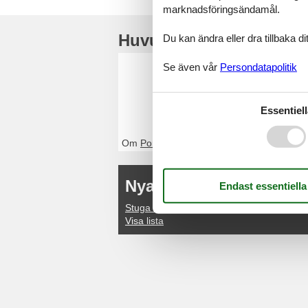
marknadsföringsändamål.
Huvudtoppartiklar
Du kan ändra eller dra tillbaka 
Stuga Po
Se även vår
Persondatapolitik
Genom Feline kom
eller kontakta o
Essentiell
Om
Portugal
Nya artiklar om Costa 
Stuga Costa Lisboa
Visa lista