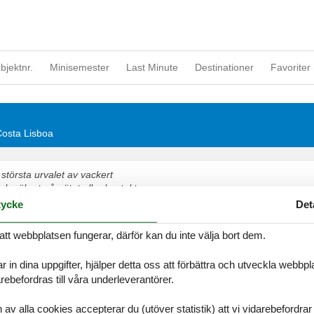
objektnr.
Minisemester
Last Minute
Destinationer
Favoriter 
 Costa Lisboa
största urvalet av vackert
h säkert på nätet eller kontakta
ycke
Det
gor
att webbplatsen fungerar, därför kan du inte välja bort dem.
t om tid för varandra i en vacker stuga Costa Lisboa
r in dina uppgifter, hjälper detta oss att förbättra och utveckla webbp
ebefordras till våra underleverantörer.
alla cookies accepterar du (utöver statistik) att vi vidarebefordrar dat