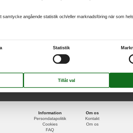
ditt samtycke angående statistik och/eller marknadsföring när som hels
rtugal
mer du alltid att hitta det största urvalet av vackert belägna stugor P
ss om du har frågor.
a
Statistik
Markn
Lisboa
Information
Om os
Persondatapolitik
Kontakt
Cookies
Om os
FAQ