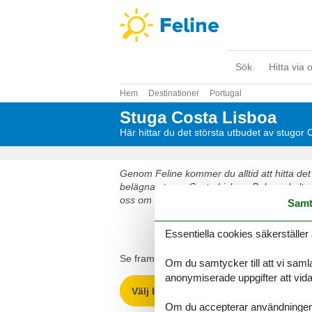
Sök
Hitta via 
Hem
Destinationer
Portugal
Stuga Costa Lisboa
Här hittar du det största utbudet av stugor
Genom Feline kommer du alltid att hitta det 
belägna stugor Costa Lisboa. Boka enkelt oc
oss om du har frågor.
Samt
Välj bland 86 stu
Essentiella cookies säkerställer 
Se fram emot en underbar semester med got
Om du samtycker till att vi samla
anonymiserade uppgifter att vidar
Välj bland 86 stugor
Om du accepterar användningen av 