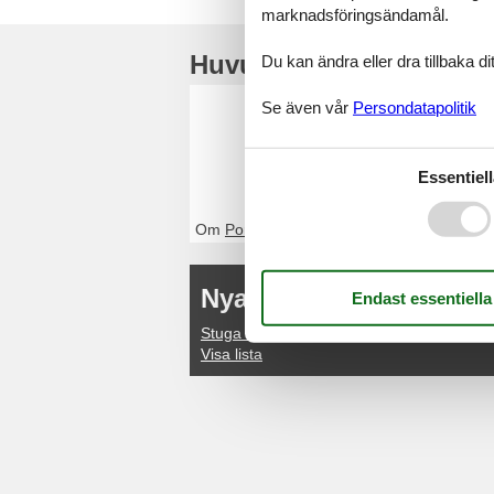
marknadsföringsändamål.
Huvudtoppartiklar
Du kan ändra eller dra tillbaka 
Stuga Po
Se även vår
Persondatapolitik
Genom Feline kom
eller kontakta o
Essentiell
Om
Portugal
Nya artiklar om Costa 
Stuga Costa Verde
Visa lista