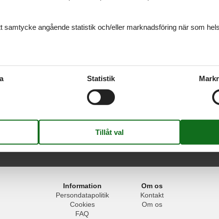
ditt samtycke angående statistik och/eller marknadsföring när som hels
rtugal
mer du alltid att hitta det största urvalet av vackert belägna stugor P
ss om du har frågor.
a
Statistik
Markn
Verde
Information
Om os
Persondatapolitik
Kontakt
Cookies
Om os
FAQ