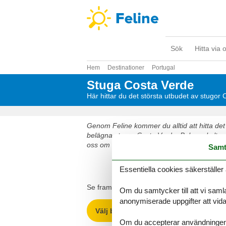
Sök
Hitta via 
Hem
Destinationer
Portugal
Stuga Costa Verde
Här hittar du det största utbudet av stugor
Genom Feline kommer du alltid att hitta det 
belägna stugor Costa Verde. Boka enkelt och
oss om du har frågor.
Samt
Välj bland 225 st
Essentiella cookies säkerställer 
Se fram emot en underbar semester med got
Om du samtycker till att vi samla
anonymiserade uppgifter att vidar
Välj bland 225 stugor
Om du accepterar användningen av 