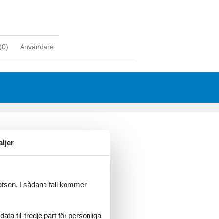
(
0
)
Användare
aljer
latsen. I sådana fall kommer
a till tredje part för personliga