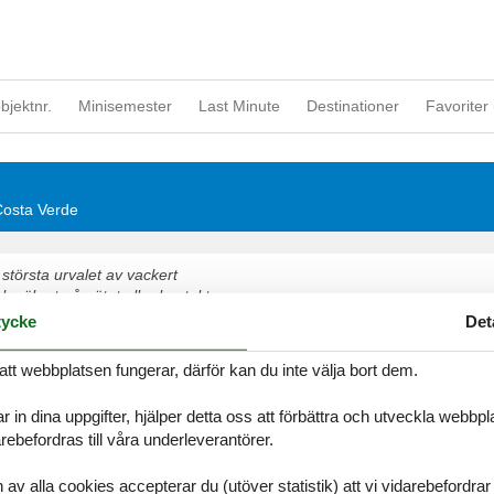
objektnr.
Minisemester
Last Minute
Destinationer
Favoriter 
 Costa Verde
största urvalet av vackert
 säkert på nätet eller kontakta
ycke
Det
ugor
att webbplatsen fungerar, därför kan du inte välja bort dem.
t om tid för varandra i en vacker stuga Costa Verde
r in dina uppgifter, hjälper detta oss att förbättra och utveckla webbp
ebefordras till våra underleverantörer.
alla cookies accepterar du (utöver statistik) att vi vidarebefordrar dat