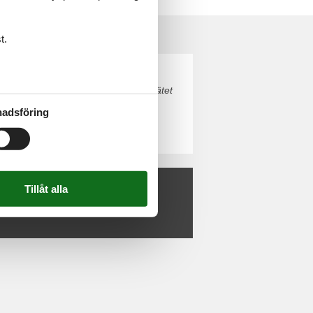
t.
ortugal. Boka enkelt och säkert på nätet
adsföring