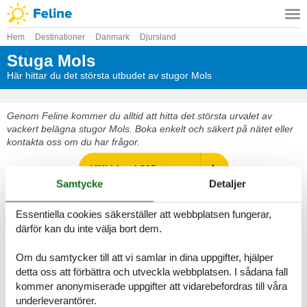
Hem
Destinationer
Danmark
Djursland
Stuga Mols
Här hittar du det största utbudet av stugor Mols
Genom Feline kommer du alltid att hitta det största urvalet av
vackert belägna stugor Mols. Boka enkelt och säkert på nätet eller
kontakta oss om du har frågor.
Välj bland 305 stugor
Samtycke
Detaljer
Destinationer i Mols
Essentiella cookies säkerställer att webbplatsen fungerar,
därför kan du inte välja bort dem.
Se fram emot en underbar semester med gott om tid för varandra i
en vacker stuga Mols
Om du samtycker till att vi samlar in dina uppgifter, hjälper
detta oss att förbättra och utveckla webbplatsen. I sådana fall
Välj bland 305 stugor
kommer anonymiserade uppgifter att vidarebefordras till våra
underleverantörer.