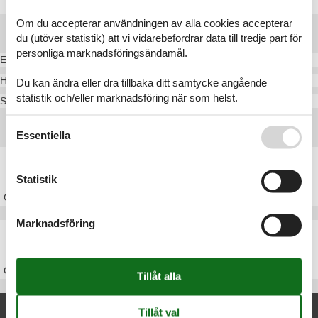
Om du accepterar användningen av alla cookies accepterar
Destinationer i Mols
du (utöver statistik) att vi vidarebefordrar data till tredje part för
personliga marknadsföringsändamål.
Esby
Helgenæs
Du kan ändra eller dra tillbaka ditt samtycke angående
statistik och/eller marknadsföring när som helst.
Skødshoved Strand
Se även vår
Persondatapolitik
Huvudtoppartiklar
Essentiella
Stuga Djursland
Statistik
Om
Djursland
Marknadsföring
Stuga Danmark
Om
Danmark
Nya artiklar om Mols