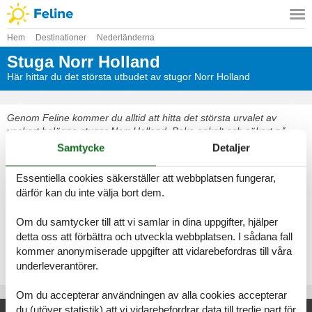
Hem
Destinationer
Nederländerna
Stuga Norr Holland
Här hittar du det största utbudet av stugor Norr Holland
Genom Feline kommer du alltid att hitta det största urvalet av
vackert belägna stugor Norr Holland. Boka enkelt och säkert på
nätet eller kontakta oss om du har frågor.
Samtycke
Detaljer
Välj bland 1 385 stugor
Essentiella cookies säkerställer att webbplatsen fungerar,
därför kan du inte välja bort dem.
Se fram emot en underbar semester med gott om tid för varandra i
en vacker stuga Norr Holland
Om du samtycker till att vi samlar in dina uppgifter, hjälper
detta oss att förbättra och utveckla webbplatsen. I sådana fall
Välj bland 1 385 stugor
kommer anonymiserade uppgifter att vidarebefordras till våra
underleverantörer.
Om du accepterar användningen av alla cookies accepterar
du (utöver statistik) att vi vidarebefordrar data till tredje part för