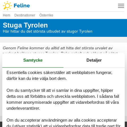
Hem
Destinationer
Österrike
Stuga Tyrolen
Här hittar du det största utbudet av stugor Tyrolen
Genom Feline kommer du alltid att hitta det största urvalet av
vackert belägna stugor Tyrolen. Boka enkelt och säkert på nätet
eller kontakta oss om du har frågor.
Samtycke
Detaljer
Välj bland 6 278 stugor
Essentiella cookies säkerställer att webbplatsen fungerar,
därför kan du inte välja bort dem.
Se fram emot en underbar semester med gott om tid för varandra i
en vacker stuga Tyrolen
Om du samtycker till att vi samlar in dina uppgifter, hjälper
detta oss att förbättra och utveckla webbplatsen. I sådana fall
Välj bland 6 278 stugor
kommer anonymiserade uppgifter att vidarebefordras till våra
underleverantörer.
Om du accepterar användningen av alla cookies accepterar
du (utöver statistik) att vi vidarebefordrar data till tredje part för