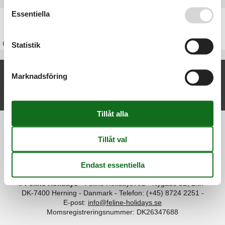
Se även vår
Persondatapolitik
Essentiella
Stuga Sverige
Om
Sverige
Statistik
Nya artiklar om Vänern
Marknadsföring
Stuga Vänern
Visa lista
Information
Persondatapolitik
Cookies
FAQ
Om os
Kontakt
Om os
©
Feline Holidays
-
Feline Holidays A/S
-
Nygade 8B, 2.th -
DK-7400
Herning
-
Danmark -
Telefon:
(+45) 8724 2251
-
E-post:
info@feline-holidays.se
Momsregistreringsnummer: DK26347688