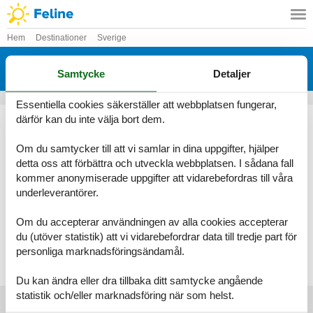
Hem
Destinationer
Sverige
Stuga Vänern
Samtycke
Detaljer
Här hittar du det största utbudet av stugor Vänern
Essentiella cookies säkerställer att webbplatsen fungerar,
Genom Feline kommer du alltid att hitta det största urvalet av
därför kan du inte välja bort dem.
vackert belägna stugor Vänern. Boka enkelt och säkert på nätet
eller kontakta oss om du har frågor.
Om du samtycker till att vi samlar in dina uppgifter, hjälper
detta oss att förbättra och utveckla webbplatsen. I sådana fall
Välj bland 206 stugor
kommer anonymiserade uppgifter att vidarebefordras till våra
underleverantörer.
Se fram emot en underbar semester med gott om tid för varandra i
en vacker stuga Vänern
Om du accepterar användningen av alla cookies accepterar
du (utöver statistik) att vi vidarebefordrar data till tredje part för
Välj bland 206 stugor
personliga marknadsföringsändamål.
Du kan ändra eller dra tillbaka ditt samtycke angående
statistik och/eller marknadsföring när som helst.
Huvudtoppartiklar