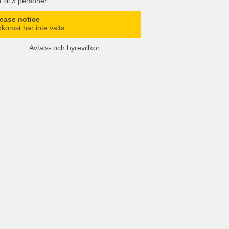
 till 3 personer
lease notice
komst har inte valts.
Avtals- och hyrevillkor