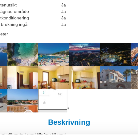
tenutsikt
Ja
hägnad område
Ja
tkonditionering
Ja
rbrukning ingår
Ja
teter
Beskrivning
diolägenhet med tillgång till pool.