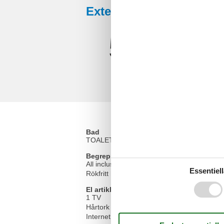
Externa recensioner
5,0
Bad
TOALETT. Varmt och kallt vatten
Begrepp
All inclusive
Essentiell
Rökfritt hus
El artiklar
1 TV
Hårtork
Internet (trådlöst)