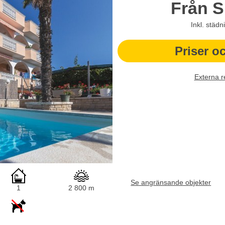
Från
S
Inkl. städ
Priser o
Externa r
Se angränsande objekter
1
2 800 m