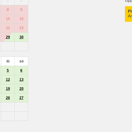
Upp
1
2
8
9
P
An
15
16
22
23
29
30
lö
sö
5
6
12
13
19
20
26
27