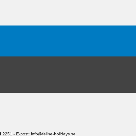
4 2251
-
E-post:
info@feline-holidays.se