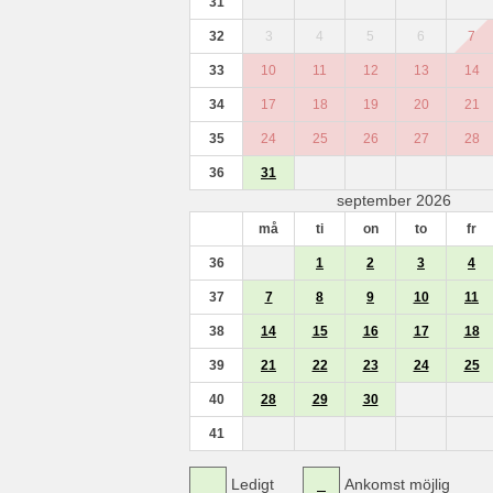
31
32
3
4
5
6
7
33
10
11
12
13
14
34
17
18
19
20
21
35
24
25
26
27
28
36
31
september 2026
må
ti
on
to
fr
36
1
2
3
4
37
7
8
9
10
11
38
14
15
16
17
18
39
21
22
23
24
25
40
28
29
30
41
Ledigt
Ankomst möjlig