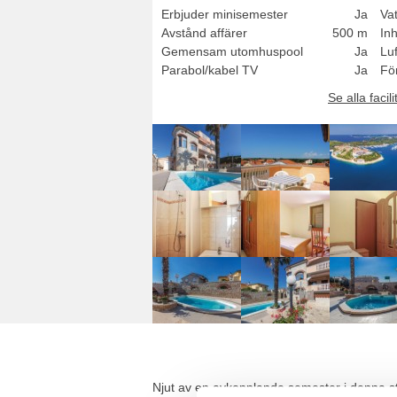
Erbjuder minisemester
Ja
Vat
Avstånd affärer
500 m
In
Gemensam utomhuspool
Ja
Luf
Parabol/kabel TV
Ja
Fö
Se alla facili
Njut av en avkopplande semester i denna stu