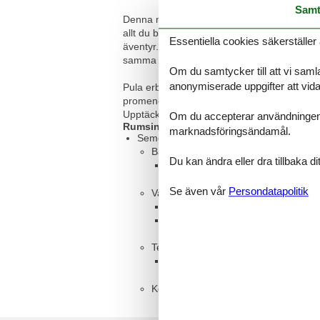
Samt
Denna mysiga semesterlägenhet i den histor
allt du behöver för en bekymmersfri semes
Essentiella cookies säkerställer 
äventyr. Börja morgonen med en kopp kaffe 
samma semesterhus och låter dig resa tills
Om du samtycker till att vi samla
anonymiserade uppgifter att vidar
Pula erbjuder inte bara vackra stränder, ut
promenera genom den livliga gamla stan. Bar
Upptäck Istrienregionens mångfald och njut 
Om du accepterar användningen av 
Rumsindelning
marknadsföringsändamål.
Semesterboende
Badrum, 5 m²
Du kan ändra eller dra tillbaka 
WC med varmt och kallt vatten, D
Se även vår
Persondatapolitik
Vardagsrum, 20 m², 3 personer
Enkelsäng
Dubbelsäng
Terrass, 13 m²
Öppen terrass
Kök med matsal, 5 m²