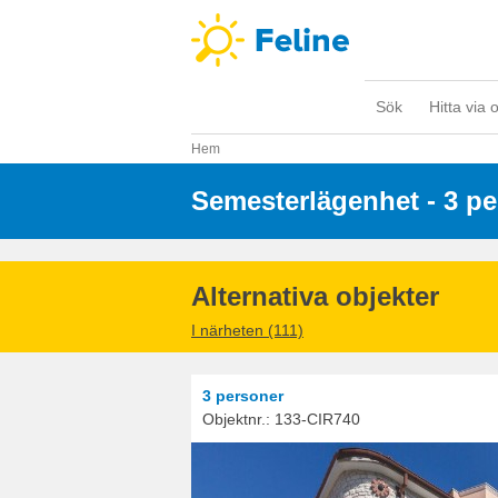
Sök
Hitta via 
Hem
Semesterlägenhet - 3 p
Alternativa objekter
I närheten (111)
3 personer
Objektnr.:
133-CIR740