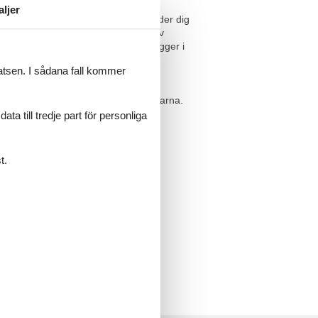
aljer
et. Den praktiska inredningen erbjuder dig
räscha upp dig efter en dag full av
n annan, större semesterlägenhet ligger i
latsen. I sådana fall kommer
gammal romersk amfiteater, eller
n och delta i båtturer till Brijuniöarna.
a till tredje part för personliga
t.