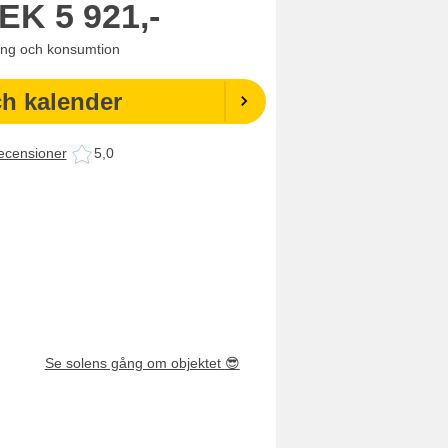
EK
5 921,-
ning och konsumtion
ch kalender
ecensioner
5,0
Se solens gång om objektet
😎