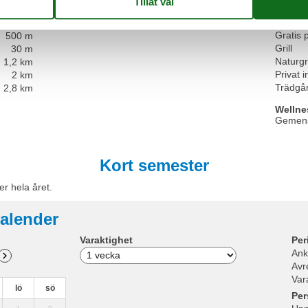
Våning 
1 m
Utomh
Gratis 
500 m
Grill
30 m
Naturg
1,2 km
Privat 
2 km
Trädgå
2,8 km
Wellne
Gemens
Kort semester
er hela året.
alender
Varaktighet
Per
Ank
Avr
Var
lö
sö
Per