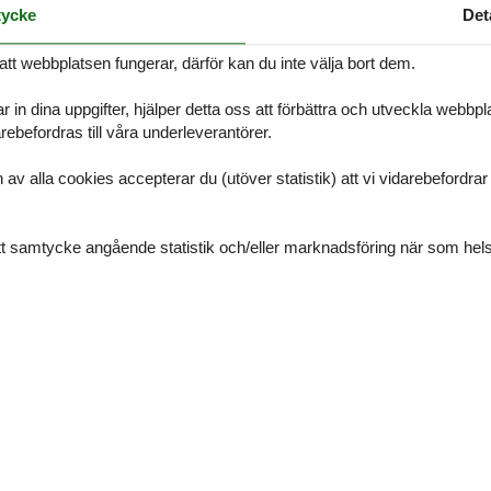
ycke
Det
iska staden Pula är perfekt för din sommarsemester vid Adriatiska hav
ter. Njut av de varma sommardagarna vid den gemensamma poolen och f
att webbplatsen fungerar, därför kan du inte välja bort dem.
på balkongen eller terrassen och planera era utflykter i närområdet. E
ammans med din utökade familj eller vänner.
r in dina uppgifter, hjälper detta oss att förbättra och utveckla webbp
ebefordras till våra underleverantörer.
an också en rik kultur och historia. Besök den imponerande arenan, en 
a en kort bilresa bort, i fiskebyn Fazana, kan du promenera längs hamne
av en semester full av avkoppling och nya intryck.
alla cookies accepterar du (utöver statistik) att vi vidarebefordrar dat
ditt samtycke angående statistik och/eller marknadsföring när som hels
usch