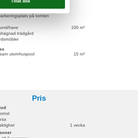
3:e våningen
us
parkeringsplats på tomten
rund/have
100 m²
inhägnad trädgård
rdsmöbler
ss
am utomhuspool
15 m²
Pris
iod
omst
esa
aktighet
1 vecka
soner