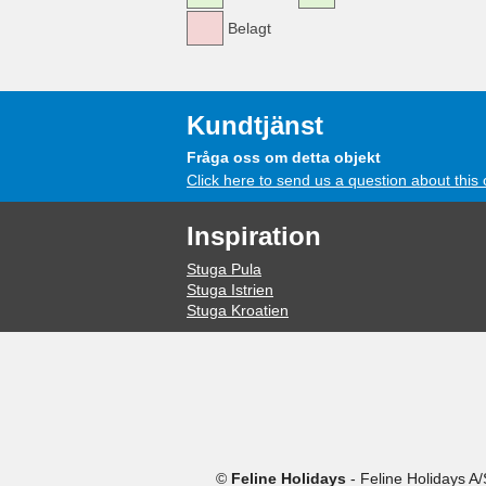
Belagt
Kundtjänst
Fråga oss om detta objekt
Click here to send us a question about this 
Inspiration
Stuga Pula
Stuga Istrien
Stuga Kroatien
©
Feline Holidays
-
Feline Holidays A/