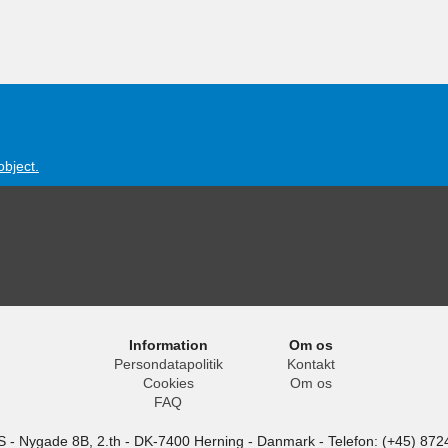
object.
Information
Om os
Persondatapolitik
Kontakt
Cookies
Om os
FAQ
S
-
Nygade 8B, 2.th -
DK-7400
Herning
-
Danmark -
Telefon:
(+45) 872