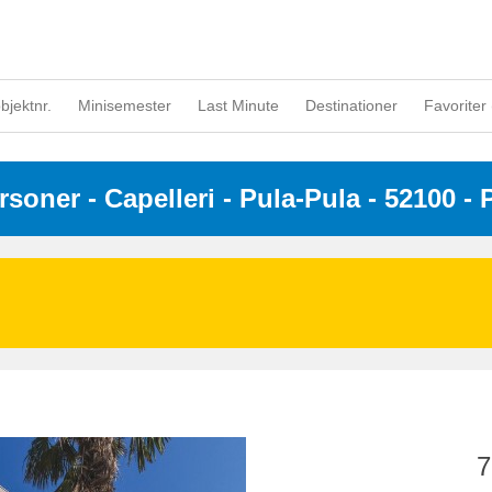
objektnr.
Minisemester
Last Minute
Destinationer
Favoriter 
ersoner
 - 
Capelleri
 - Pula-Pula
 - 52100
 - 
7