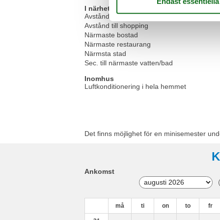
I närheten
Avstånd flygplats PUY
Avstånd till shopping
Närmaste bostad
Närmaste restaurang
Närmsta stad
Sec. till närmaste vatten/bad
Inomhus
Luftkonditionering i hela hemmet
Det finns möjlighet för en minisemester und
K
Ankomst
må
ti
on
to
fr