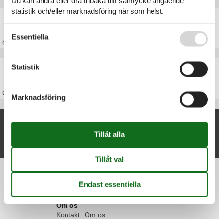
Du kan ändra eller dra tillbaka ditt samtycke angående
statistik och/eller marknadsföring när som helst.
Stuga Ærø
Se även vår
Persondatapolitik
Essentiella
Om
Ærø
Stuga Danmark
Statistik
Om
Danmark
Marknadsföring
Nya artiklar om Ærøskøbing
Stuga Ærøskøbing
Visa lista
Information
Persondatapolitik
Cookies
FAQ
Om os
Kontakt
Om os