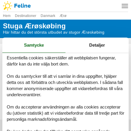
Hem
Destinationer
Danmark
Ærø
Stuga Ærøskøbing
Här hittar du det största utbudet av stugor Ærøskøbing
Samtycke
Detaljer
Genom Feline kommer du alltid att hitta det största urvalet av
vackert belägna stugor Ærøskøbing. Boka enkelt och säkert på
Essentiella cookies säkerställer att webbplatsen fungerar,
nätet eller kontakta oss om du har frågor.
därför kan du inte välja bort dem.
Välj bland 32 stugor
Om du samtycker till att vi samlar in dina uppgifter, hjälper
detta oss att förbättra och utveckla webbplatsen. I sådana fall
Se fram emot en underbar semester med gott om tid för varandra i
kommer anonymiserade uppgifter att vidarebefordras till våra
en vacker stuga Ærøskøbing
underleverantörer.
Välj bland 32 stugor
Om du accepterar användningen av alla cookies accepterar
du (utöver statistik) att vi vidarebefordrar data till tredje part för
personliga marknadsföringsändamål.
Huvudtoppartiklar