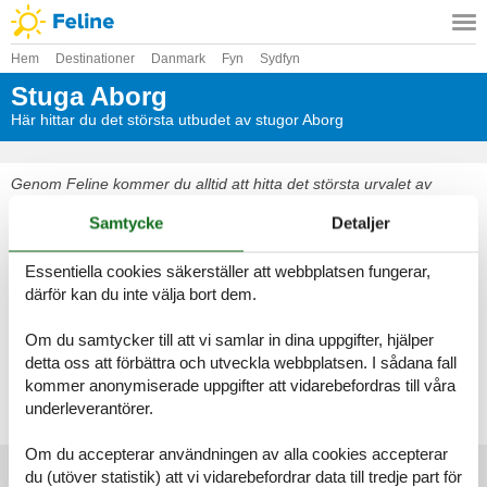
Hem
Destinationer
Danmark
Fyn
Sydfyn
Stuga Aborg
Här hittar du det största utbudet av stugor Aborg
Genom Feline kommer du alltid att hitta det största urvalet av
vackert belägna stugor Aborg. Boka enkelt och säkert på nätet eller
Samtycke
Detaljer
kontakta oss om du har frågor.
Välj bland 24 stugor
Essentiella cookies säkerställer att webbplatsen fungerar,
därför kan du inte välja bort dem.
Se fram emot en underbar semester med gott om tid för varandra i
en vacker stuga Aborg
Om du samtycker till att vi samlar in dina uppgifter, hjälper
detta oss att förbättra och utveckla webbplatsen. I sådana fall
kommer anonymiserade uppgifter att vidarebefordras till våra
Välj bland 24 stugor
underleverantörer.
Om du accepterar användningen av alla cookies accepterar
du (utöver statistik) att vi vidarebefordrar data till tredje part för
Huvudtoppartiklar