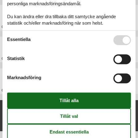
personliga marknadsföringsändamål.
Stuga Sydfyn
Du kan ändra eller dra tillbaka ditt samtycke angående
statistik och/eller marknadsföring när som helst.
Om
Sydfyn
Se även vår
Persondatapolitik
Essentiella
Stuga Fyn
Statistik
Om
Fyn
Stuga Danmark
Marknadsföring
Om
Danmark
Nya artiklar om Aborg
Stuga Aborg
Visa lista