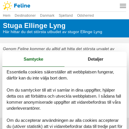
Hem
Destinationer
Danmark
Sjælland
Odsherred
Stuga Ellinge Lyng
Här hittar du det största utbudet av stugor Ellinge Lyng
Genom Feline kommer du alltid att hitta det största urvalet av
vackert belägna stugor Ellinge Lyng. Boka enkelt och säkert på
Samtycke
Detaljer
nätet eller kontakta oss om du har frågor.
Välj bland 214 stugor
Essentiella cookies säkerställer att webbplatsen fungerar,
därför kan du inte välja bort dem.
Se fram emot en underbar semester med gott om tid för varandra i
en vacker stuga Ellinge Lyng
Om du samtycker till att vi samlar in dina uppgifter, hjälper
detta oss att förbättra och utveckla webbplatsen. I sådana fall
kommer anonymiserade uppgifter att vidarebefordras till våra
Välj bland 214 stugor
underleverantörer.
Om du accepterar användningen av alla cookies accepterar
du (utöver statistik) att vi vidarebefordrar data till tredje part för
Huvudtoppartiklar