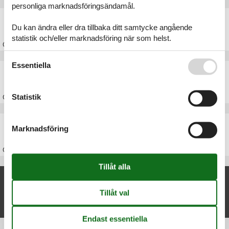
personliga marknadsföringsändamål.
Stuga Odsherred
Du kan ändra eller dra tillbaka ditt samtycke angående
statistik och/eller marknadsföring när som helst.
Om
Odsherred
Se även vår
Persondatapolitik
Essentiella
Stuga Sjælland
Statistik
Om
Sjælland
Stuga Danmark
Marknadsföring
Om
Danmark
Nya artiklar om Ellinge Lyng
Stuga Ellinge Lyng
Visa lista