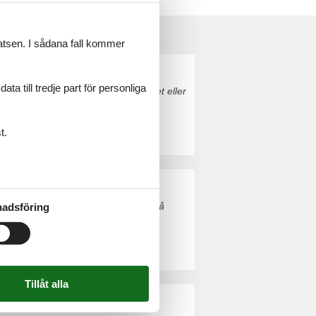
latsen. I sådana fall kommer
a till tredje part för personliga
sby. Boka enkelt och säkert på nätet eller
t.
esterhavet. Boka enkelt och säkert på
adsföring