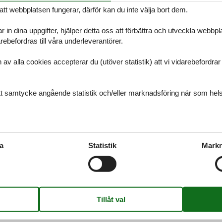
att webbplatsen fungerar, därför kan du inte välja bort dem.
r in dina uppgifter, hjälper detta oss att förbättra och utveckla webbp
ebefordras till våra underleverantörer.
usby
alla cookies accepterar du (utöver statistik) att vi vidarebefordrar dat
mer du alltid att hitta det största urvalet av vackert belägna stugor Hu
du har frågor.
ditt samtycke angående statistik och/eller marknadsföring när som hels
sterhavet
mer du alltid att hitta det största urvalet av vackert belägna stugor V
a
Statistik
Markn
kta oss om du har frågor.
anmark