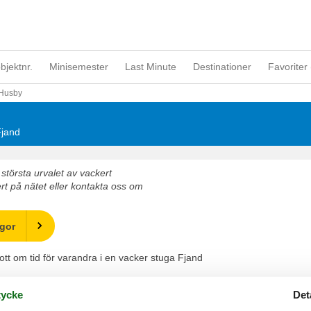
objektnr.
Minisemester
Last Minute
Destinationer
Favoriter 
Husby
Fjand
största urvalet av vackert
rt på nätet eller kontakta oss om
ugor
t om tid för varandra i en vacker stuga Fjand
ycke
Det