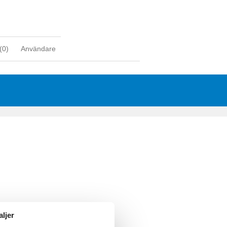
(
0
)
Användare
aljer