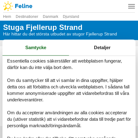
Hem
Destinationer
Danmark
Djursland
Stuga Fjellerup Strand
Här hittar du det största utbudet av stugor Fjellerup Strand
Samtycke
Detaljer
Genom Feline kommer du alltid att hitta det största urvalet av
vackert belägna stugor Fjellerup Strand. Boka enkelt och säkert på
Essentiella cookies säkerställer att webbplatsen fungerar,
nätet eller kontakta oss om du har frågor.
därför kan du inte välja bort dem.
Välj bland 347 stugor
Om du samtycker till att vi samlar in dina uppgifter, hjälper
detta oss att förbättra och utveckla webbplatsen. I sådana fall
Se fram emot en underbar semester med gott om tid för varandra i
kommer anonymiserade uppgifter att vidarebefordras till våra
en vacker stuga Fjellerup Strand
underleverantörer.
Välj bland 347 stugor
Om du accepterar användningen av alla cookies accepterar
du (utöver statistik) att vi vidarebefordrar data till tredje part för
personliga marknadsföringsändamål.
Huvudtoppartiklar