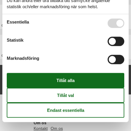
Du kan ändra eller dra tillbaka ditt samtycke angående
statistik och/eller marknadsföring när som helst.
Stuga Djursland
Se även vår
Persondatapolitik
Essentiella
Om
Djursland
Stuga Danmark
Statistik
Om
Danmark
Marknadsföring
Nya artiklar om Fjellerup Strand
Stuga Fjellerup Strand
Visa lista
Information
Persondatapolitik
Cookies
FAQ
Om os
Kontakt
Om os