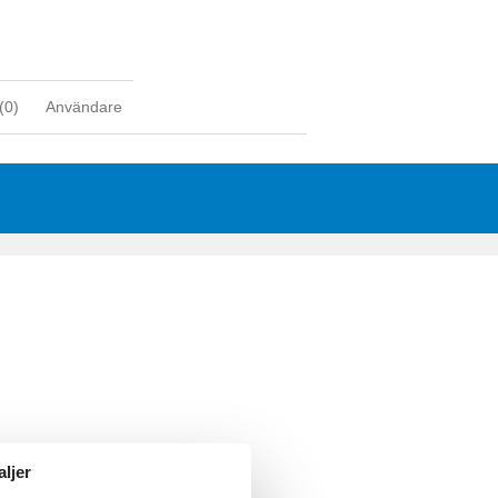
(
0
)
Användare
aljer