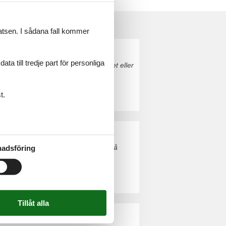
latsen. I sådana fall kommer
a till tredje part för personliga
ømø. Boka enkelt och säkert på nätet eller
t.
esterhavet. Boka enkelt och säkert på
adsföring