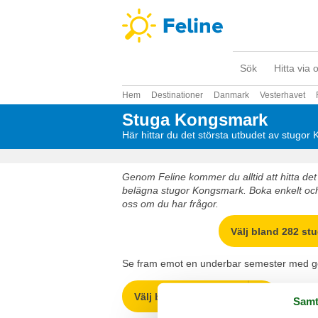
Sök
Hitta via 
Hem
Destinationer
Danmark
Vesterhavet
Stuga Kongsmark
Här hittar du det största utbudet av stugo
Genom Feline kommer du alltid att hitta det 
belägna stugor Kongsmark. Boka enkelt och 
oss om du har frågor.
Välj bland 282 st
Se fram emot en underbar semester med got
Välj bland 282 stugor
Samt