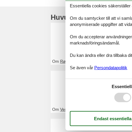
Essentiella cookies säkerställer 
Huvudtoppartiklar
Om du samtycker till att vi samla
anonymiserade uppgifter att vidar
Stuga R
Om du accepterar användningen av 
Genom Feline kom
marknadsföringsändamål.
kontakta oss om 
Du kan ändra eller dra tillbaka 
Om
Rømø
Se även vår
Persondatapolitik
Stuga Ve
Genom Feline kom
Essentiell
nätet eller konta
Om
Vesterhavet
Stuga D