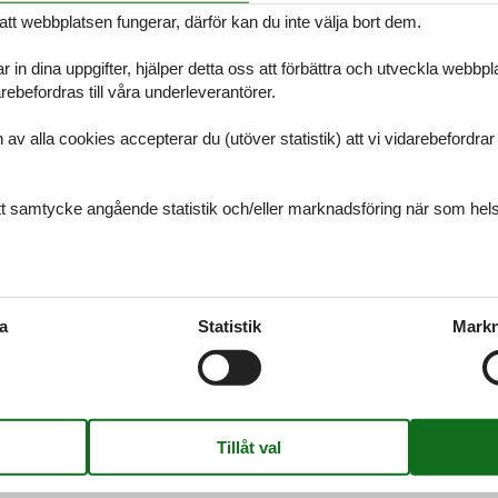
att webbplatsen fungerar, därför kan du inte välja bort dem.
r in dina uppgifter, hjälper detta oss att förbättra och utveckla webbp
ebefordras till våra underleverantörer.
ømø
alla cookies accepterar du (utöver statistik) att vi vidarebefordrar dat
mer du alltid att hitta det största urvalet av vackert belägna stugor R
du har frågor.
ditt samtycke angående statistik och/eller marknadsföring när som hels
sterhavet
mer du alltid att hitta det största urvalet av vackert belägna stugor V
a
Statistik
Markn
kta oss om du har frågor.
anmark