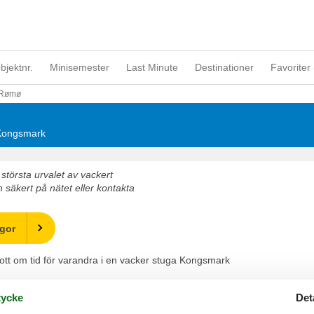
objektnr.
Minisemester
Last Minute
Destinationer
Favoriter 
Rømø
r Kongsmark
största urvalet av vackert
säkert på nätet eller kontakta
ugor
t om tid för varandra i en vacker stuga Kongsmark
ycke
Det