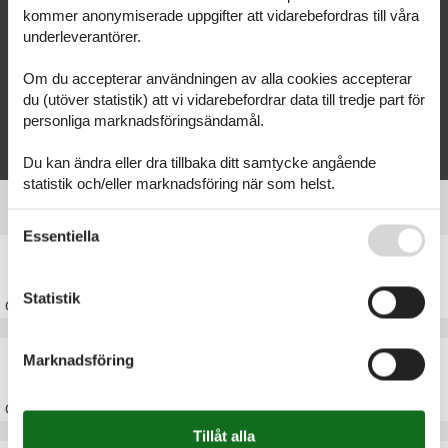
Erbjudanden och rabatter på
kommer anonymiserade uppgifter att vidarebefordras till våra
semesterupplevelser
underleverantörer.
Håll utkik efter fina erbjudanden från våra partners! Låt dig
Om du accepterar användningen av alla cookies accepterar
inspireras och få ut det mesta av din semester med attraktiva
du (utöver statistik) att vi vidarebefordrar data till tredje part för
rabatter och unika upplevelser.
personliga marknadsföringsändamål.
Erbjudanden och rabatter
Du kan ändra eller dra tillbaka ditt samtycke angående
statistik och/eller marknadsföring när som helst.
Huvudtoppartiklar
Se även vår
Persondatapolitik
Essentiella
Stuga Køge Bugt
Statistik
Om
Køge Bugt
Stuga Sjælland
Marknadsföring
Om
Sjælland