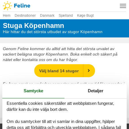
Hem
Destinationer
Danmark
Sjælland
Køge Bugt
Stuga Köpenhamn
Här hittar du det största utbudet av stugor Köpenhamn
Genom Feline kommer du alltid att hitta det största urvalet av
vackert belägna stugor Köpenhamn. Boka enkelt och säkert på
nätet eller kontakta oss om du har frågor.
Välj bland 14 stugor
Se fram emot en underbar semester med gott om tid för varandra i
en vacker stuga Köpenhamn
Samtycke
Detaljer
Välj bland 14 stugor
Essentiella cookies säkerställer att webbplatsen fungerar,
därför kan du inte välja bort dem.
Om du samtycker till att vi samlar in dina uppgifter, hjälper
detta oss att förbättra och utveckla webbplatsen. I sådana fall