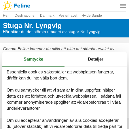
Hem
Destinationer
Danmark
Vesterhavet
Hvide Sande
Stuga Nr. Lyngvig
Här hittar du det största utbudet av stugor Nr. Lyngvig
Genom Feline kommer du alltid att hitta det största urvalet av
vackert belägna stugor Nr. Lyngvig. Boka enkelt och säkert på nätet
Samtycke
Detaljer
eller kontakta oss om du har frågor.
Välj bland 502 stugor
Essentiella cookies säkerställer att webbplatsen fungerar,
därför kan du inte välja bort dem.
Se fram emot en underbar semester med gott om tid för varandra i
en vacker stuga Nr. Lyngvig
Om du samtycker till att vi samlar in dina uppgifter, hjälper
detta oss att förbättra och utveckla webbplatsen. I sådana fall
kommer anonymiserade uppgifter att vidarebefordras till våra
Välj bland 502 stugor
underleverantörer.
Om du accepterar användningen av alla cookies accepterar
du (utöver statistik) att vi vidarebefordrar data till tredje part för
Huvudtoppartiklar