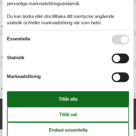
personliga marknadsföringsändamål.
Stuga Hvide Sande
Du kan ändra eller dra tillbaka ditt samtycke angående
statistik och/eller marknadsföring när som helst.
Om
Hvide Sande
Se även vår
Persondatapolitik
Essentiella
Stuga Vesterhavet
Statistik
Om
Vesterhavet
Stuga Danmark
Marknadsföring
Om
Danmark
Nya artiklar om Nr. Lyngvig
Stuga Nr. Lyngvig
Visa lista