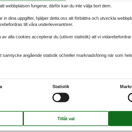
att webbplatsen fungerar, därför kan du inte välja bort dem.
r in dina uppgifter, hjälper detta oss att förbättra och utveckla webbp
ebefordras till våra underleverantörer.
rk Havn
alla cookies accepterar du (utöver statistik) att vi vidarebefordrar dat
mer du alltid att hitta det största urvalet av vackert belägna stugor B
ss om du har frågor.
ditt samtycke angående statistik och/eller marknadsföring när som hels
sterhavet
mer du alltid att hitta det största urvalet av vackert belägna stugor V
a
Statistik
Markn
kta oss om du har frågor.
anmark