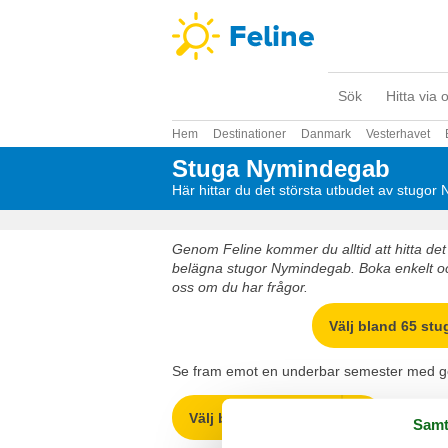
Sök
Hitta via 
Hem
Destinationer
Danmark
Vesterhavet
Stuga Nymindegab
Här hittar du det största utbudet av stugo
Genom Feline kommer du alltid att hitta det 
belägna stugor Nymindegab. Boka enkelt och
oss om du har frågor.
Välj bland 65 stu
Se fram emot en underbar semester med got
Välj bland 65 stugor
Samt