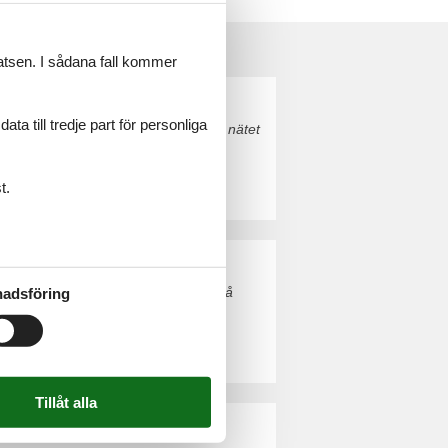
latsen. I sådana fall kommer
a till tredje part för personliga
ork Havn. Boka enkelt och säkert på nätet
t.
esterhavet. Boka enkelt och säkert på
adsföring