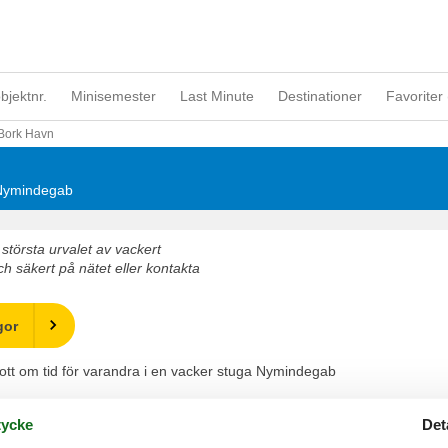
objektnr.
Minisemester
Last Minute
Destinationer
Favoriter 
Bork Havn
r Nymindegab
största urvalet av vackert
 säkert på nätet eller kontakta
gor
t om tid för varandra i en vacker stuga Nymindegab
ycke
Det