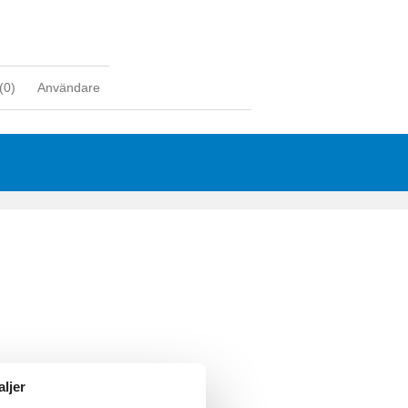
(
0
)
Användare
aljer