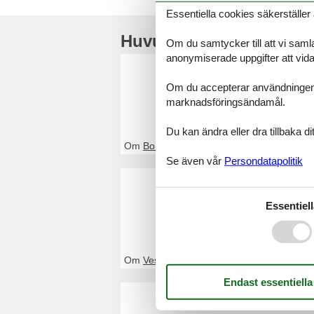
Essentiella cookies säkerställer 
Huvudtoppartiklar
Om du samtycker till att vi samla
anonymiserade uppgifter att vidar
Stuga Bo
Om du accepterar användningen av 
Genom Feline kom
marknadsföringsändamål.
eller kontakta o
Du kan ändra eller dra tillbaka 
Om
Bork Havn
Se även vår
Persondatapolitik
Stuga Ve
Genom Feline kom
Essentiell
nätet eller konta
Om
Vesterhavet
Stuga D