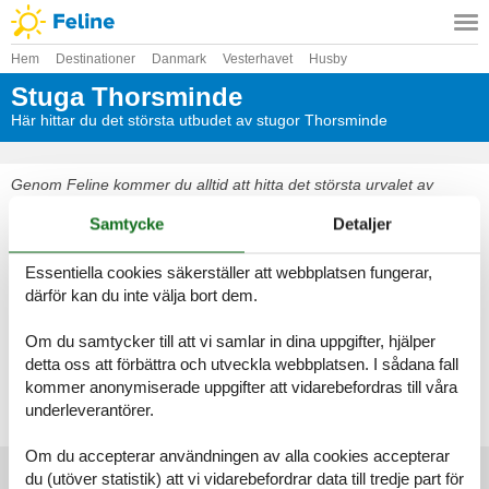
Hem
Destinationer
Danmark
Vesterhavet
Husby
Stuga Thorsminde
Här hittar du det största utbudet av stugor Thorsminde
Genom Feline kommer du alltid att hitta det största urvalet av
vackert belägna stugor Thorsminde. Boka enkelt och säkert på
Samtycke
Detaljer
nätet eller kontakta oss om du har frågor.
Välj bland 102 stugor
Essentiella cookies säkerställer att webbplatsen fungerar,
därför kan du inte välja bort dem.
Se fram emot en underbar semester med gott om tid för varandra i
en vacker stuga Thorsminde
Om du samtycker till att vi samlar in dina uppgifter, hjälper
detta oss att förbättra och utveckla webbplatsen. I sådana fall
kommer anonymiserade uppgifter att vidarebefordras till våra
Välj bland 102 stugor
underleverantörer.
Om du accepterar användningen av alla cookies accepterar
du (utöver statistik) att vi vidarebefordrar data till tredje part för
Huvudtoppartiklar