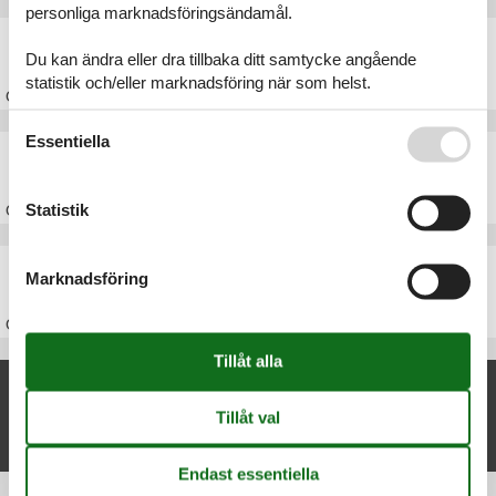
personliga marknadsföringsändamål.
Stuga Husby
Du kan ändra eller dra tillbaka ditt samtycke angående
statistik och/eller marknadsföring när som helst.
Om
Husby
Se även vår
Persondatapolitik
Essentiella
Stuga Vesterhavet
Statistik
Om
Vesterhavet
Stuga Danmark
Marknadsföring
Om
Danmark
Nya artiklar om Thorsminde
Stuga Thorsminde
Visa lista