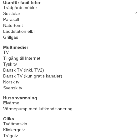
Utanför faciliteter
Trädgårdsmöbler
Solstolar
2
Parasoll
Naturtomt
Laddstation elbil
Grillgas
Multimedier
TV
Tillgång till Internet
Tysk tv
Dansk TV (inkl. TV2)
Dansk TV (kun gratis kanaler)
Norsk tv
Svensk tv
Husopvarmning
Elvärme
Värmepump med luftkonditionering
Olika
Tvättmaskin
Klinkergolv
Trägolv