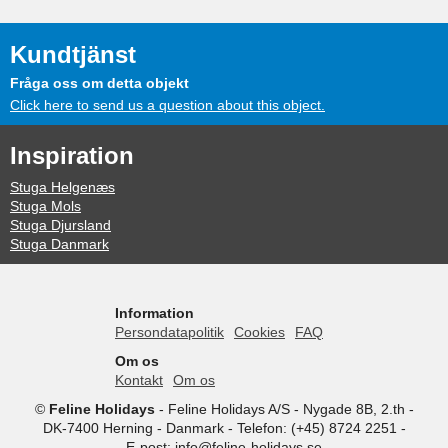
Kundtjänst
Fråga oss om detta objekt
Click here to send us a question about this object.
Inspiration
Stuga Helgenæs
Stuga Mols
Stuga Djursland
Stuga Danmark
Information
Persondatapolitik
Cookies
FAQ
Om os
Kontakt
Om os
©
Feline Holidays
-
Feline Holidays A/S
-
Nygade 8B, 2.th -
DK-7400
Herning
-
Danmark -
Telefon:
(+45) 8724 2251
-
E-post:
info@feline-holidays.se