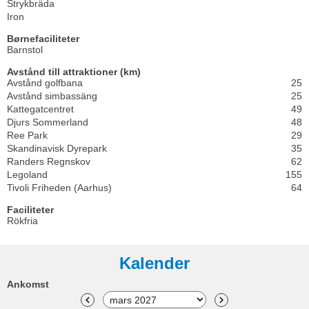
Strykbräda
Iron
Børnefaciliteter
Barnstol
Avstånd till attraktioner (km)
Avstånd golfbana
25
Avstånd simbassäng
25
Kattegatcentret
49
Djurs Sommerland
48
Ree Park
29
Skandinavisk Dyrepark
35
Randers Regnskov
62
Legoland
155
Tivoli Friheden (Aarhus)
64
Faciliteter
Rökfria
Kalender
Ankomst