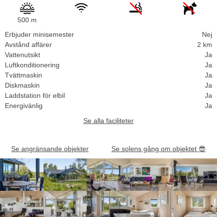
500 m
Erbjuder minisemester
Nej
Avstånd affärer
2 km
Vattenutsikt
Ja
Luftkonditionering
Ja
Tvättmaskin
Ja
Diskmaskin
Ja
Laddstation för elbil
Ja
Energivänlig
Ja
Se alla faciliteter
Se angränsande objekter
Se solens gång om objektet
😎