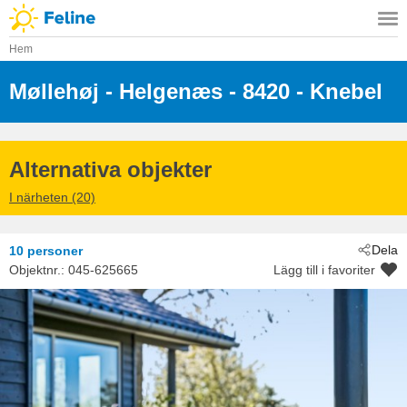
Hem
Møllehøj
 - Helgenæs
 - 8420
 - Knebel
Alternativa objekter
I närheten (20)
Dela
10 personer
Objektnr.:
045-625665
Lägg till i favoriter