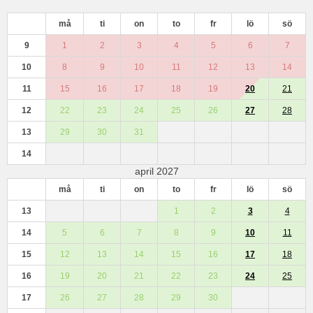
må
ti
on
to
fr
lö
sö
9
1
2
3
4
5
6
7
10
8
9
10
11
12
13
14
11
15
16
17
18
19
20
21
12
22
23
24
25
26
27
28
13
29
30
31
14
april 2027
må
ti
on
to
fr
lö
sö
13
1
2
3
4
14
5
6
7
8
9
10
11
15
12
13
14
15
16
17
18
16
19
20
21
22
23
24
25
17
26
27
28
29
30