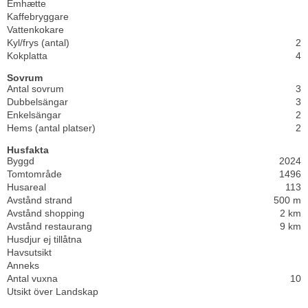
Emhætte
Kaffebryggare
Vattenkokare
Kyl/frys (antal)
2
Kokplatta
4
Sovrum
Antal sovrum
3
Dubbelsängar
3
Enkelsängar
2
Hems (antal platser)
2
Husfakta
Byggd
2024
Tomtområde
1496
Husareal
113
Avstånd strand
500 m
Avstånd shopping
2 km
Avstånd restaurang
9 km
Husdjur ej tillåtna
Havsutsikt
Anneks
Antal vuxna
10
Utsikt över Landskap