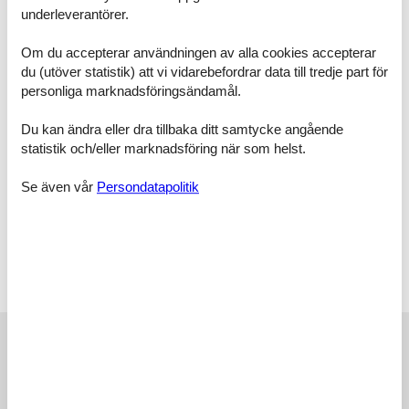
underleverantörer.
Toalett och bad
Det finns 2 badrum med duschkabin och 2 toaletter. Det finns
Om du accepterar användningen av alla cookies accepterar
golvvärme i 2 badrum. I bastun finns det möjlighet för avkoppling.
du (utöver statistik) att vi vidarebefordrar data till tredje part för
personliga marknadsföringsändamål.
Spa
Det finns möjlighet för avkoppling i ett inomhus spa för 2 personer.
Du kan ändra eller dra tillbaka ditt samtycke angående
statistik och/eller marknadsföring när som helst.
Multimedier
I fritidsbostaden finns det 1 stk. TV. TV via streaming. Åtminstone 4
Se även vår
Persondatapolitik
danska kanaler. 1-3 tyska kanaler. Det finns trådlös Internet till
förfogande.
Värt att veta
Ingen uthyrning till ungdomsgrupper, där alla är 15-25 år. Rökning
inte tillåten. Vid överträdelse av förbudet debiteras en avgift på
minst SEK 3.750,-.
Externa recensioner
Våra gästrecensioner
Externa recensioner