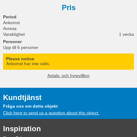
Pris
Period
Ankomst
Avresa
Varaktighet
1 vecka
Personer
Upp till 6 personer
Please notice
Ankomst har inte valts.
Avtals- och hyrevillkor
Kundtjänst
Fråga oss om detta objekt
Click here to send us a question about this object.
Inspiration