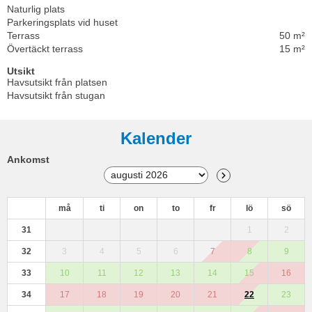
Naturlig plats
Parkeringsplats vid huset
Terrass
50 m²
Övertäckt terrass
15 m²
Utsikt
Havsutsikt från platsen
Havsutsikt från stugan
Kalender
Ankomst
må
ti
on
to
fr
lö
sö
31
1
2
32
3
4
5
6
7
8
9
33
10
11
12
13
14
15
16
34
17
18
19
20
21
22
23