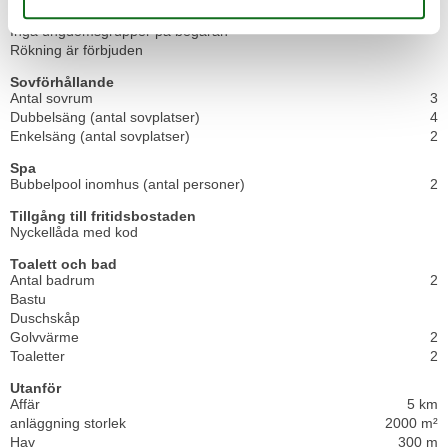
Observera
Inga ungdomsgrupper på begäran
Rökning är förbjuden
Sovförhållande
Antal sovrum
3
Dubbelsäng (antal sovplatser)
4
Enkelsäng (antal sovplatser)
2
Spa
Bubbelpool inomhus (antal personer)
2
Tillgång till fritidsbostaden
Nyckellåda med kod
Toalett och bad
Antal badrum
2
Bastu
Duschskåp
Golvvärme
2
Toaletter
2
Utanför
Affär
5 km
anläggning storlek
2000 m²
Hav
300 m