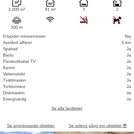
2 000 m²
91 m²
3
2
300 m
Erbjuder minisemester
Nej
Avstånd affärer
5 km
Spabad
Ja
Bastu
Ja
Parabol/kabel TV
Ja
Kamin
Ja
Vattenutsikt
Ja
Tvättmaskin
Ja
Torktumlare
Ja
Diskmaskin
Ja
Energivänlig
Ja
Se alla faciliteter
Se angränsande objekter
Se solens gång om objektet
😎