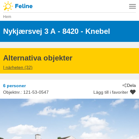
Hem
Nykjærsvej 3 A
 - 8420
 - Knebel
 - Helgenæs
Alternativa objekter
I närheten (32)
Dela
6 personer
Objektnr.:
121-53-0547
Lägg till i favoriter