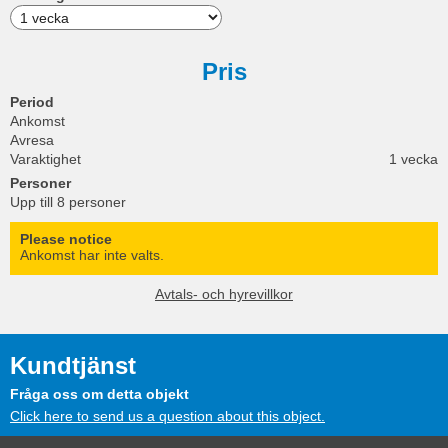
Pris
Period
Ankomst
Avresa
Varaktighet
1 vecka
Personer
Upp till 8 personer
Please notice
Ankomst har inte valts.
Avtals- och hyrevillkor
Kundtjänst
Fråga oss om detta objekt
Click here to send us a question about this object.