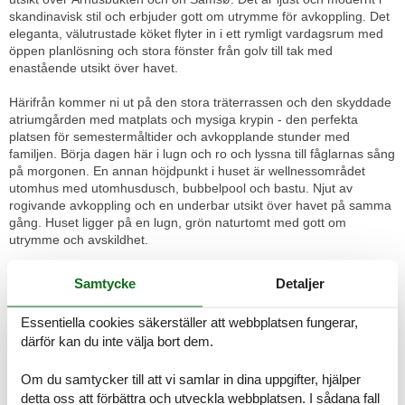
skandinavisk stil och erbjuder gott om utrymme för avkoppling. Det
eleganta, välutrustade köket flyter in i ett rymligt vardagsrum med
öppen planlösning och stora fönster från golv till tak med
enastående utsikt över havet.
Härifrån kommer ni ut på den stora träterrassen och den skyddade
atriumgården med matplats och mysiga krypin - den perfekta
platsen för semestermåltider och avkopplande stunder med
familjen. Börja dagen här i lugn och ro och lyssna till fåglarnas sång
på morgonen. En annan höjdpunkt i huset är wellnessområdet
utomhus med utomhusdusch, bubbelpool och bastu. Njut av
rogivande avkoppling och en underbar utsikt över havet på samma
gång. Huset ligger på en lugn, grön naturtomt med gott om
utrymme och avskildhet.
Helgenæs och Sletterhage är ett riktigt paradis för naturupplevelser
Samtycke
Detaljer
och utomhusaktiviteter. Stranden ligger bara några minuters
promenad bort. Utforska vandrings- och cykellederna i Mols Bjerge
Essentiella cookies säkerställer att webbplatsen fungerar,
nationalpark eller ta en dagsutflykt till Århus, bara en kort bilresa
därför kan du inte välja bort dem.
bort, och upplev de många sevärdheter, attraktioner och aktiviteter
som denna vackra stad har att erbjuda.
Rumsindelning
Om du samtycker till att vi samlar in dina uppgifter, hjälper
Semesterboende
detta oss att förbättra och utveckla webbplatsen. I sådana fall