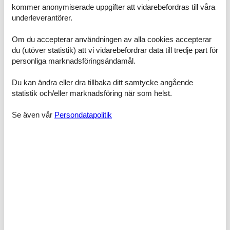
Sovrum, 2 personer
kommer anonymiserade uppgifter att vidarebefordras till våra
Dubbelsäng
underleverantörer.
Sovrum, 2 personer
Om du accepterar användningen av alla cookies accepterar
Dubbelsäng
du (utöver statistik) att vi vidarebefordrar data till tredje part för
Sovrum, 2 personer
personliga marknadsföringsändamål.
Enkelsäng
Du kan ändra eller dra tillbaka ditt samtycke angående
Sovrum, 2 personer
statistik och/eller marknadsföring när som helst.
Dubbelsäng
Se även vår
Persondatapolitik
Badrum
WC med varmt och kallt vatten, Dusch
Badrum
WC med varmt och kallt vatten, Dusch
Terrass
Öppen och överdäckt terrass
Faciliteter