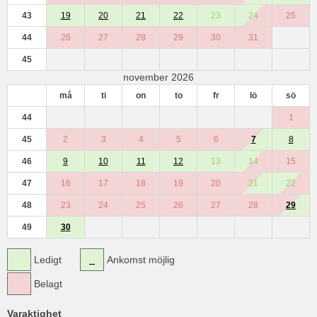
43
19
20
21
22
23
24
25
44
26
27
28
29
30
31
45
november 2026
må
ti
on
to
fr
lö
sö
44
1
45
2
3
4
5
6
7
8
46
9
10
11
12
13
14
15
47
16
17
18
19
20
21
22
48
23
24
25
26
27
28
29
49
30
Ledigt
Ankomst möjlig
Belagt
Varaktighet