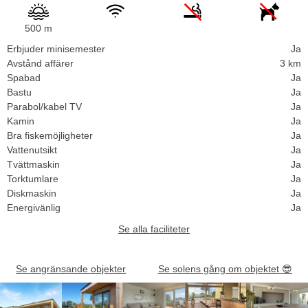
500 m
Erbjuder minisemester
Ja
Avstånd affärer
3 km
Spabad
Ja
Bastu
Ja
Parabol/kabel TV
Ja
Kamin
Ja
Bra fiskemöjligheter
Ja
Vattenutsikt
Ja
Tvättmaskin
Ja
Torktumlare
Ja
Diskmaskin
Ja
Energivänlig
Ja
Se alla faciliteter
Se angränsande objekter
Se solens gång om objektet
😎